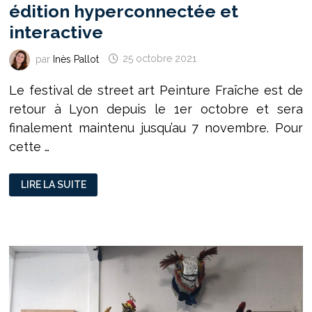
édition hyperconnectée et
interactive
par
Inès Pallot
25 octobre 2021
Le festival de street art Peinture Fraîche est de
retour à Lyon depuis le 1er octobre et sera
finalement maintenu jusqu’au 7 novembre. Pour
cette …
FESTIVAL
LIRE LA SUITE
PEINTURE
FRAÎCHE
:
UNE
ÉDITION
HYPERCONNECTÉE
ET
INTERACTIVE