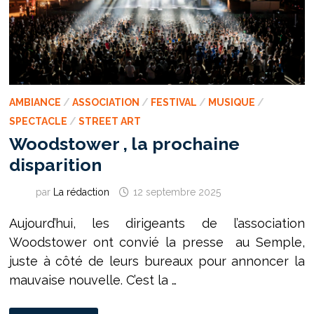
AMBIANCE
/
ASSOCIATION
/
FESTIVAL
/
MUSIQUE
/
SPECTACLE
/
STREET ART
Woodstower , la prochaine
disparition
par
La rédaction
12 septembre 2025
Aujourd’hui, les dirigeants de l’association
Woodstower ont convié la presse au Semple,
juste à côté de leurs bureaux pour annoncer la
mauvaise nouvelle. C’est la …
WOODSTOWER