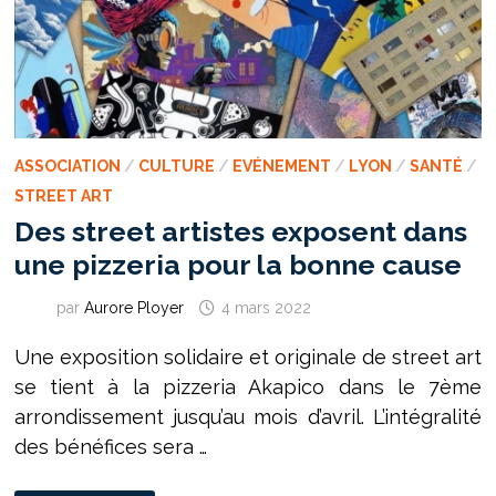
ASSOCIATION
/
CULTURE
/
EVÉNEMENT
/
LYON
/
SANTÉ
/
STREET ART
Des street artistes exposent dans
une pizzeria pour la bonne cause
par
Aurore Ployer
4 mars 2022
Une exposition solidaire et originale de street art
se tient à la pizzeria Akapico dans le 7ème
arrondissement jusqu’au mois d’avril. L’intégralité
des bénéfices sera …