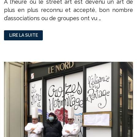
A l’heure où le street art est devenu un art de
plus en plus reconnu et accepté, bon nombre
d’associations ou de groupes ont vu …
STREET-
LIRE LA SUITE
ART
:
A
LA
DÉCOUVERTE
DE
ZOO
ART
SHOW