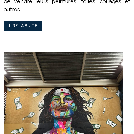
de vendre leurs peintures, toiles, collages et
autres …
GALERIE
LIRE LA SUITE
ARTSHOW
:
L’EXPOSITION
PARTICIPATIVE
DE
VAISE