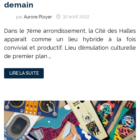
demain
par
Aurore Ployer
30 août 2022
Dans le 7ème arrondissement, la Cité des Halles
apparaît comme un lieu hybride à la fois
convivial et productif. Lieu d’émulation culturelle
de premier plan …
LA
LIRE LA SUITE
CITÉ
DES
HALLES,
UNE
PRÉFIGURATION
DE
LA
VILLE
DE
DEMAIN