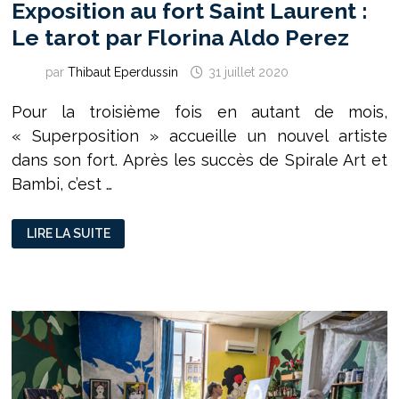
Exposition au fort Saint Laurent :
Le tarot par Florina Aldo Perez
par
Thibaut Eperdussin
31 juillet 2020
Pour la troisième fois en autant de mois,
« Superposition » accueille un nouvel artiste
dans son fort. Après les succès de Spirale Art et
Bambi, c’est …
EXPOSITION
LIRE LA SUITE
AU
FORT
SAINT
LAURENT
:
LE
TAROT
PAR
FLORINA
ALDO
PEREZ