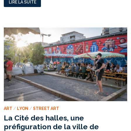
LIRE LA SUITE
,
LA
PROCHAINE
DISPARITION
ART
/
LYON
/
STREET ART
La Cité des halles, une
préfiguration de la ville de