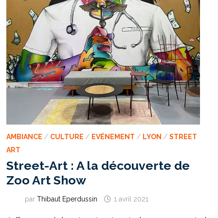
AMBIANCE
/
CULTURE
/
EVÉNEMENT
/
LYON
/
STREET
ART
Street-Art : A la découverte de
Zoo Art Show
par
Thibaut Eperdussin
1 avril 2021