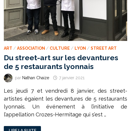
ART
/
ASSOCIATION
/
CULTURE
/
LYON
/
STREET ART
Du street-art sur les devantures
de 5 restaurants lyonnais
par
Nathan Chaize
7 janvier 2021
Les jeudi 7 et vendredi 8 janvier, des street-
artistes égaient les devantures de 5 restaurants
lyonnais. Un événement à l’initiative de
l’appellation Crozes-Hermitage qui s’est …
DU
LIRE LA SUITE