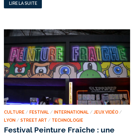
DES
LIRE LA SUITE
STREET
ARTISTES
EXPOSENT
DANS
UNE
PIZZERIA
POUR
LA
BONNE
CAUSE
CULTURE
/
FESTIVAL
/
INTERNATIONAL
/
JEUX VIDÉO
/
LYON
/
STREET ART
/
TECHNOLOGIE
Festival Peinture Fraîche : une