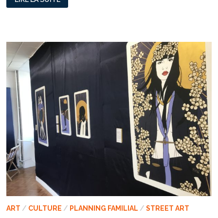
STREET-
ART
SUR
LES
DEVANTURES
DE
5
RESTAURANTS
LYONNAIS
ART
/
CULTURE
/
PLANNING FAMILIAL
/
STREET ART