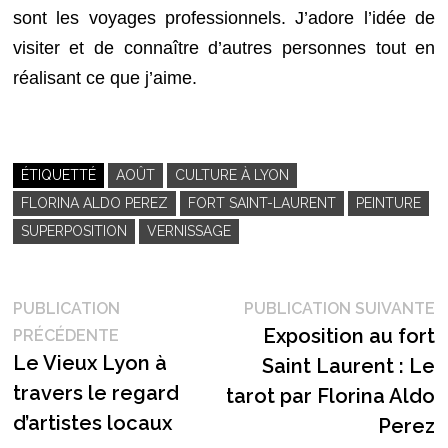
sont les voyages professionnels. J’adore l’idée de
visiter et de connaître d’autres personnes tout en
réalisant ce que j’aime.
ÉTIQUETTÉ
AOÛT
CULTURE À LYON
FLORINA ALDO PEREZ
FORT SAINT-LAURENT
PEINTURE
SUPERPOSITION
VERNISSAGE
Navigation
P
PUBLICATION
PUBLICATION SUIVANTE
Publication
s
Exposition au fort
PRÉCÉDENTE
de
précédente :
Le Vieux Lyon à
Saint Laurent : Le
l’article
travers le regard
tarot par Florina Aldo
d’artistes locaux
Perez