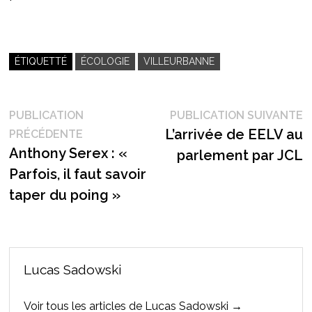
ÉTIQUETTÉ
ÉCOLOGIE
VILLEURBANNE
Navigation
P
PUBLICATION
PUBLICATION SUIVANTE
Publication
s
L’arrivée de EELV au
PRÉCÉDENTE
de
précédente :
Anthony Serex : «
parlement par JCL
l’article
Parfois, il faut savoir
taper du poing »
Lucas Sadowski
Voir tous les articles de Lucas Sadowski →