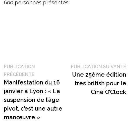
600 personnes présentes.
Navigation
P
PUBLICATION
PUBLICATION SUIVANTE
Publication
s
Une 25ème édition
PRÉCÉDENTE
de
précédente :
Manifestation du 16
très british pour le
l’article
janvier à Lyon : « La
Ciné O’Clock
suspension de l’âge
pivot, c’est une autre
manœuvre »