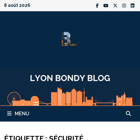
Passer
8 août 2026
au
contenu
MENU
ÉTIQUETTE :
SÉCURITÉ