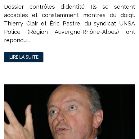
Dossier contrôles d’identité. Ils se sentent
accablés et constamment montrés du doigt.
Thierry Clair et Éric Pastre, du syndicat UNSA
Police (Région Auvergne-Rhône-Alpes) ont
répondu …
«SI
LIRE LA SUITE
ON
ENLÈVE
LE
CONTRÔLE
D’IDENTITÉ,
ON
ENLÈVE
UN
POUVOIR
D’AGIR
À
LA
POLICE»