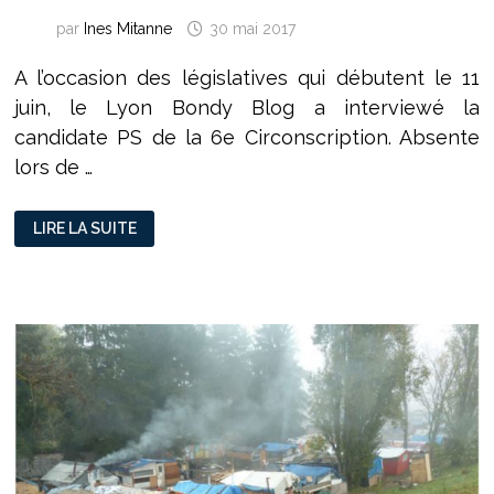
par
Ines Mitanne
30 mai 2017
A l’occasion des législatives qui débutent le 11
juin, le Lyon Bondy Blog a interviewé la
candidate PS de la 6e Circonscription. Absente
lors de …
NAJAT
LIRE LA SUITE
VALLAUD-
BELKACEM
:
UN
COMBAT
ENTRE
L’ÉDUCATION
DE
DROITE
ET
L’ÉCONOMIE
D’EN
MARCHE