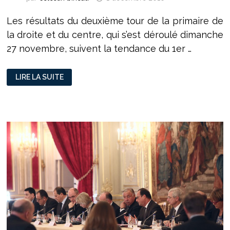
Les résultats du deuxième tour de la primaire de
la droite et du centre, qui s’est déroulé dimanche
27 novembre, suivent la tendance du 1er …
PRIMAIRE
LIRE LA SUITE
À
DROITE :
LA
CONFIRMATION
POUR
FRANÇOIS
FILLON