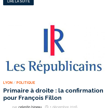
LIRE LA SUITE
N’EST
PAS
UN
CAMP
DE
ROMS,
C’EST
UN
BIDONVILLE
LYON
/
POLITIQUE
Primaire à droite : la confirmation
pour François Fillon
par
celestin bineau
1 décembre 2016