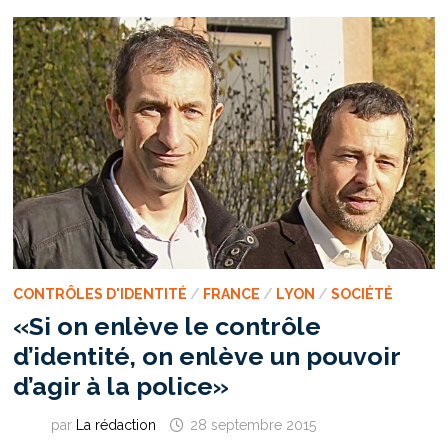
RÉSUMER
NOS
VIES
À
LA
SÉCURITÉ ?
CONTRÔLES D'IDENTITÉ
/
FRANCE
/
LYON
/
SOCIÉTÉ
«Si on enlève le contrôle
d’identité, on enlève un pouvoir
d’agir à la police»
par
La rédaction
28 septembre 2015