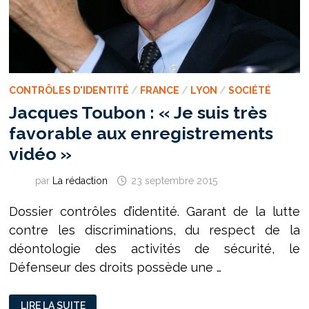
CONTRÔLES D'IDENTITÉ
/
FRANCE
/
LYON
/
SOCIÉTÉ
Jacques Toubon : « Je suis très
favorable aux enregistrements
vidéo »
par
La rédaction
23 septembre 2015
Dossier contrôles d’identité. Garant de la lutte
contre les discriminations, du respect de la
déontologie des activités de sécurité, le
Défenseur des droits possède une …
JACQUES
LIRE LA SUITE