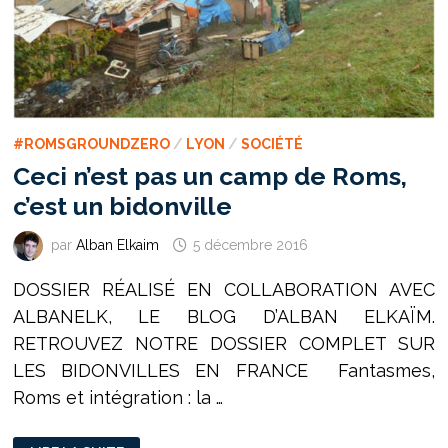
#ROMSGROUNDZERO
/
LYON
/
SOCIÉTÉ
Ceci n’est pas un camp de Roms,
c’est un bidonville
par
Alban Elkaim
5 décembre 2016
DOSSIER RÉALISÉ EN COLLABORATION AVEC
ALBANELK, LE BLOG D’ALBAN ELKAÏM.
RETROUVEZ NOTRE DOSSIER COMPLET SUR
LES BIDONVILLES EN FRANCE Fantasmes,
Roms et intégration : la …
CECI