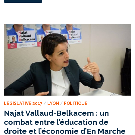
RUE
:
DES
TÉMOIGNAGES
RÉCURRENTS
DEPUIS
LE
CONFINEMENT.
LEGISLATIVE 2017
/
LYON
/
POLITIQUE
Najat Vallaud-Belkacem : un
combat entre l’éducation de
droite et l’économie d’En Marche