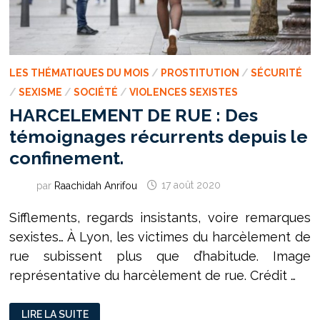
LES THÉMATIQUES DU MOIS
/
PROSTITUTION
/
SÉCURITÉ
/
SEXISME
/
SOCIÉTÉ
/
VIOLENCES SEXISTES
HARCELEMENT DE RUE : Des
témoignages récurrents depuis le
confinement.
par
Raachidah Anrifou
17 août 2020
Sifflements, regards insistants, voire remarques
sexistes… À Lyon, les victimes du harcèlement de
rue subissent plus que d’habitude. Image
représentative du harcèlement de rue. Crédit …
HARCELEMENT
LIRE LA SUITE
DE