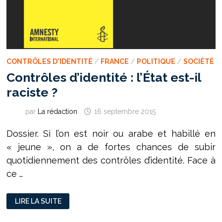
CONTRÔLES D'IDENTITÉ
/
FRANCE
/
POLITIQUE
/
SOCIÉTÉ
Contrôles d’identité : l’État est-il
raciste ?
par
La rédaction
16 septembre 2015
Dossier. Si l’on est noir ou arabe et habillé en
« jeune », on a de fortes chances de subir
quotidiennement des contrôles d’identité. Face à
ce …
CONTRÔLES
LIRE LA SUITE
D’IDENTITÉ
:
L’ÉTAT