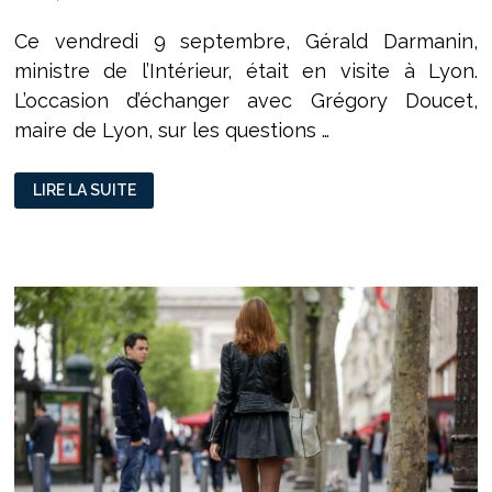
Ce vendredi 9 septembre, Gérald Darmanin,
ministre de l’Intérieur, était en visite à Lyon.
L’occasion d’échanger avec Grégory Doucet,
maire de Lyon, sur les questions …
GÉRALD
LIRE LA SUITE
DARMANIN
EN
DÉPLACEMENT
À
LYON
:
UNE
VISITE
CONTROVERSÉE