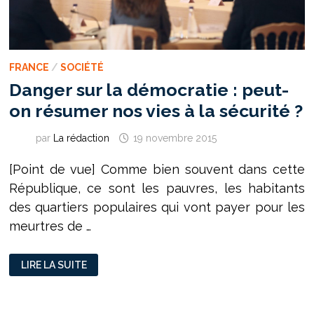
FRANCE
/
SOCIÉTÉ
Danger sur la démocratie : peut-
on résumer nos vies à la sécurité ?
par
La rédaction
19 novembre 2015
[Point de vue] Comme bien souvent dans cette
République, ce sont les pauvres, les habitants
des quartiers populaires qui vont payer pour les
meurtres de …
DANGER
LIRE LA SUITE
SUR
LA
DÉMOCRATIE :
PEUT-
ON