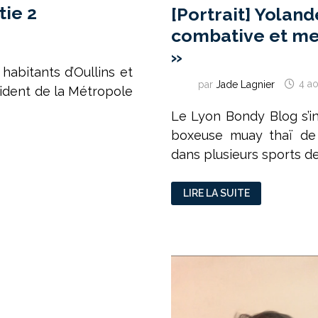
tie 2
[Portrait] Yolande
combative et me 
»
habitants d’Oullins et
par
Jade Lagnier
4 a
sident de la Métropole
Le Lyon Bondy Blog s’i
boxeuse muay thaï de 
dans plusieurs sports d
[PORTRAIT]
LIRE LA SUITE
YOLANDE
ALONSO
:
«
JE
SUIS
TRÈS
COMBATIVE
ET
ME
DONNE
DES
OBJECTIFS