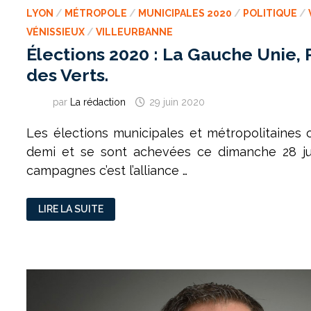
LYON
/
MÉTROPOLE
/
MUNICIPALES 2020
/
POLITIQUE
/
VÉNISSIEUX
/
VILLEURBANNE
Élections 2020 : La Gauche Unie, 
des Verts.
par
La rédaction
29 juin 2020
Les élections municipales et métropolitaines 
demi et se sont achevées ce dimanche 28 ju
campagnes c’est l’alliance …
ÉLECTIONS
LIRE LA SUITE
2020
:
LA
GAUCHE
UNIE,
PREMIER
ALLIÉ
DES
VERTS.