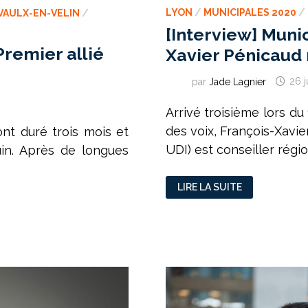
LYON
/
MUNICIPALES 2020
/
VAULX-EN-VELIN
/
[Interview] Munic
Premier allié
Xavier Pénicaud 
par
Jade Lagnier
26 j
Arrivé troisième lors d
des voix, François-Xavi
ont duré trois mois et
UDI) est conseiller régio
in. Après de longues
[INTERVIEW]
LIRE LA SUITE
MUNICIPALES
2020
BRON
:
FRANÇOIS-
XAVIER
PÉNICAUD
NE
SE
DÉTOURNE
PAS
–
PARTIE