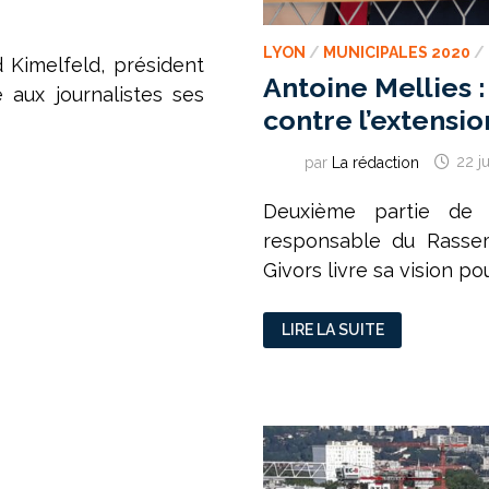
LYON
/
MUNICIPALES 2020
/
d Kimelfeld, président
Antoine Mellies
 aux journalistes ses
contre l’extensi
par
La rédaction
22 ju
Deuxième partie de l
responsable du Rassem
Givors livre sa vision pour
ANTOINE
LIRE LA SUITE
MELLIES
:
« NOUS
SOMMES
TOTALEMENT
CONTRE
L’EXTENSION
DE
LA
MÉTROPOLE »