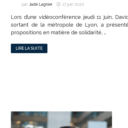
par
Jade Lagnier
17 juin 2020
Lors d’une vidéoconférence jeudi 11 juin, Davi
sortant de la métropole de Lyon, a présenté
propositions en matière de solidarité, …
MÉTROPOLITAINES
LIRE LA SUITE
2020
:
DAVID
KIMELFELD
MISE
SUR
LA
SOLIDARITÉ
ET
L’EMPLOI