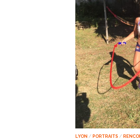
LYON
/
PORTRAITS
/
RENCO