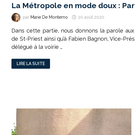
La Métropole en mode doux : Par
par
Marie De Monterno
20 août 2020
Dans cette partie, nous donnons la parole aux 
de St-Priest ainsi qu’à Fabien Bagnon, Vice-Pré
délégué à la voirie …
LA
LIRE LA SUITE
MÉTROPOLE
EN
MODE
DOUX
:
PARTIE
2