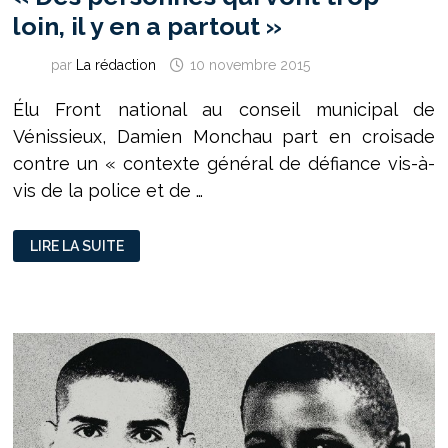
loin, il y en a partout »
par
La rédaction
10 novembre 2015
Élu Front national au conseil municipal de
Vénissieux, Damien Monchau part en croisade
contre un « contexte général de défiance vis-à-
vis de la police et de …
« DES
LIRE LA SUITE
PERSONNES
QUI
VONT
TROP
LOIN,
IL
Y
EN
A
PARTOUT »