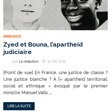
AMBIANCE
Zyed et Bouna, l’apartheid
judiciaire
par
La rédaction
31 mai 2015
[Point de vue] En France, une justice de classe ?
Une justice blanche ? À l’« apartheid territorial,
social et ethnique » évoqué par le premier
ministre Manuel Valls, …
ZYED
LIRE LA SUITE
ET
BOUNA,