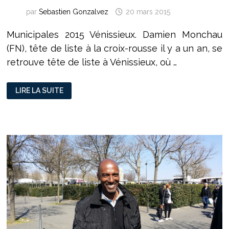
par
Sebastien Gonzalvez
20 mars 2015
Municipales 2015 Vénissieux. Damien Monchau
(FN), tête de liste à la croix-rousse il y a un an, se
retrouve tête de liste à Vénissieux, où …
MUNICIPALES
LIRE LA SUITE
VÉNISSIEUX 2015 :
DAMIEN
MONCHAU
(FN)
:
« LE
FN
NE
PRÉSENTE
PAS
N’IMPORTE
QUI »