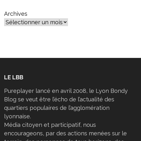
« L’APARTHEID
TERRITORIAL
EXISTE.
Archives
IL
EST
RÉEL »
LE LBB
Pureplayer lancé en avril 2008, le Lyon Bondy
Blog se veut être l’écho de l’actualité des
quartiers populaires de l’agglomération
lyonnaise.
Média citoyen et participatif, nous
encourageons, par des actions menées sur le