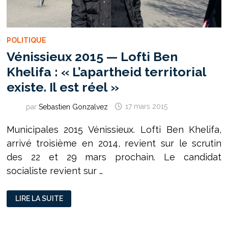
POLITIQUE
Vénissieux 2015 — Lofti Ben
Khelifa : « L’apartheid territorial
existe. Il est réel »
par
Sebastien Gonzalvez
17 mars 2015
Municipales 2015 Vénissieux. Lofti Ben Khelifa,
arrivé troisième en 2014, revient sur le scrutin
des 22 et 29 mars prochain. Le candidat
socialiste revient sur …
VÉNISSIEUX 2015
LIRE LA SUITE
—
LOFTI
BEN
KHELIFA :