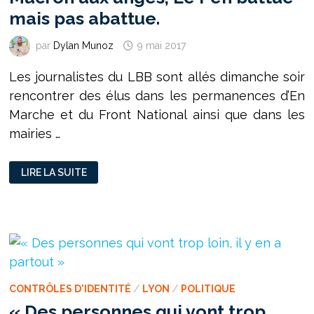
mais pas abattue.
par
Dylan Munoz
9 mai 2017
Les journalistes du LBB sont allés dimanche soir
rencontrer des élus dans les permanences d’En
Marche et du Front National ainsi que dans les
mairies …
2ND
LIRE LA SUITE
TOUR
DES
PRÉSIDENTIELLES
:
MACRON
AUX
ANGES,
LE
PEN
BATTUE
MAIS
PAS
CONTRÔLES D'IDENTITÉ
/
LYON
/
POLITIQUE
ABATTUE.
« Des personnes qui vont trop