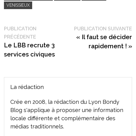
VENISSIEUX
Navigation
P
PUBLICATION
PUBLICATION SUIVANTE
Publication
s
« Il faut se décider
PRÉCÉDENTE
de
précédente :
Le LBB recrute 3
rapidement ! »
l’article
services civiques
La rédaction
Crée en 2008, la rédaction du Lyon Bondy
Blog s'applique à proposer une information
locale différente et complémentaire des
médias traditionnels.