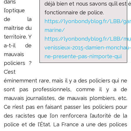
dans
déjà bien et nous savons qu’il est
l’optique
fonctionnaire de police.
de la
https://lyonbondyblog.fr/LBB/gar
maîtrise du
marine/
territoire. Y
https://lyonbondyblog.fr/LBB/mun
a-t-il de
venissieux-2015-damien-monchau-f
mauvais
ne-presente-pas-nimporte-qui
policiers ?
C’est
éminemment rare, mais il y a des policiers qui ne
sont pas professionnels, comme il y a de
mauvais journalistes, de mauvais plombiers, etc.
Ce n’est pas en faisant passer les policiers pour
des racistes que l’on renforcera l’autorité de la
police et de l’État. La France a une des polices