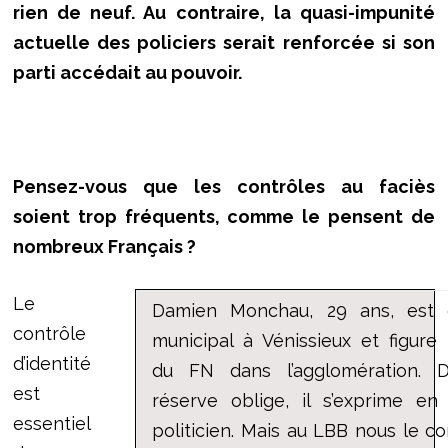
rien de neuf. Au contraire, la quasi-impunité
actuelle des policiers serait renforcée si son
parti accédait au pouvoir.
Pensez-vous que les contrôles au faciès
soient trop fréquents, comme le pensent de
nombreux Français ?
Le
Damien Monchau, 29 ans, est c
contrôle
municipal à Vénissieux et figure
d’identité
du FN dans l’agglomération. 
est
réserve oblige, il s’exprime en
essentiel
politicien. Mais au LBB nous le c