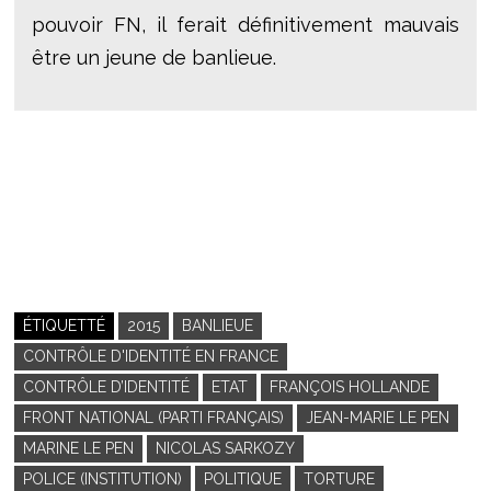
pouvoir FN, il ferait définitivement mauvais
être un jeune de banlieue.
ÉTIQUETTÉ
2015
BANLIEUE
CONTRÔLE D'IDENTITÉ EN FRANCE
CONTRÔLE D’IDENTITÉ
ETAT
FRANÇOIS HOLLANDE
FRONT NATIONAL (PARTI FRANÇAIS)
JEAN-MARIE LE PEN
MARINE LE PEN
NICOLAS SARKOZY
POLICE (INSTITUTION)
POLITIQUE
TORTURE