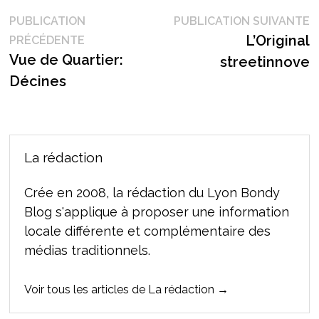
Navigation
P
PUBLICATION
PUBLICATION SUIVANTE
Publication
s
L’Original
PRÉCÉDENTE
de
précédente :
Vue de Quartier:
streetinnove
l’article
Décines
La rédaction
Crée en 2008, la rédaction du Lyon Bondy
Blog s'applique à proposer une information
locale différente et complémentaire des
médias traditionnels.
Voir tous les articles de La rédaction →