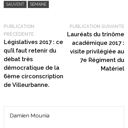
SAUVENT
SEMAINE
Navigation
P
PUBLICATION
PUBLICATION SUIVANTE
Publication
s
Lauréats du trinôme
PRÉCÉDENTE
de
précédente :
Législatives 2017 : ce
académique 2017 :
l’article
qu’il faut retenir du
visite privilégiée au
débat très
7e Régiment du
démocratique de la
Matériel
6ème circonscription
de Villeurbanne.
Damien Mounia