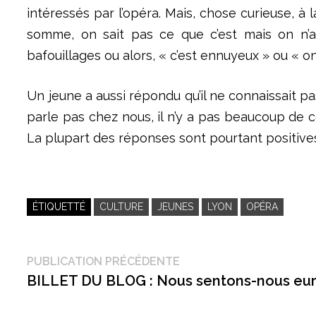
intéressés par l’opéra. Mais, chose curieuse, 
somme, on sait pas ce que c’est mais on n’a
bafouillages ou alors, « c’est ennuyeux » ou « on
Un jeune a aussi répondu qu’il ne connaissait p
parle pas chez nous, il n’y a pas beaucoup de c
La plupart des réponses sont pourtant positives
ÉTIQUETTÉ
CULTURE
JEUNES
LYON
OPÉRA
Navigation
Publication
PUBLICATION PRÉCÉDENTE
précédente :
BILLET DU BLOG : Nous sentons-nous eu
de