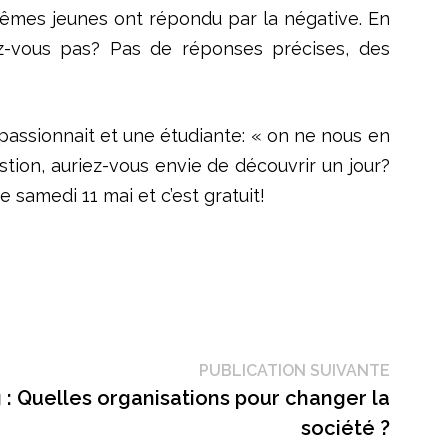
 mêmes jeunes ont répondu par la négative. En
ez-vous pas? Pas de réponses précises, des
passionnait et une étudiante: « on ne nous en
stion, auriez-vous envie de découvrir un jour?
samedi 11 mai et c’est gratuit!
Public
PUBLICATION SUIVANTE
suivant
: Quelles organisations pour changer la
société ?