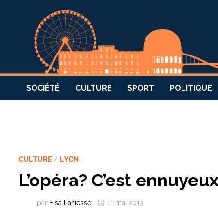
SOCIÉTÉ
CULTURE
SPORT
POLITIQUE
CULTURE
/
LYON
L’opéra? C’est ennuyeu
par
Elsa Laniesse
11 mai 2013