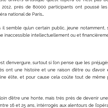
 en 2012, prés de 80000 participants ont poussé 
ra national de Paris…
s il semble qu’un certain public, jeune notamment, 
 inaccessible intellectuellement ou et financièreme
n est d’envergure, surtout si l’on pense que les préju
s ont une histoire et une raison d’être ou d’avoir
ne élite, et pour cause cela coûte tout de même pl
t loin d’être une honte, mais trés prés de devenir u
entre 16 et 25 ans, intérrogés aux alentours de l’opé