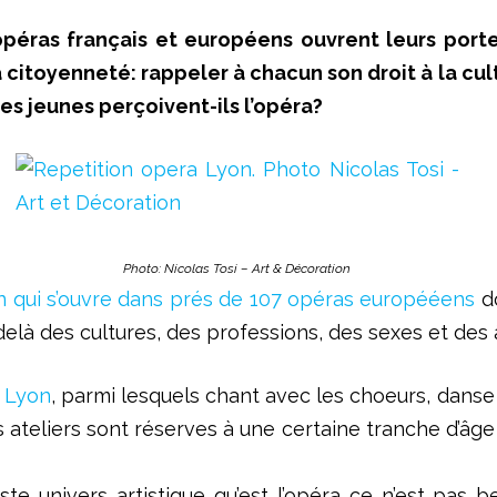
péras français et européens ouvrent leurs porte
 citoyenneté: rappeler à chacun son droit à la cul
s jeunes perçoivent-ils l’opéra?
Photo: Nicolas Tosi – Art & Décoration
ion qui s’ouvre dans prés de 107 opéras europééens
do
 delà des cultures, des professions, des sexes et des 
e Lyon
, parmi lesquels chant avec les choeurs, danse 
s ateliers sont réserves à une certaine tranche d’âge
 univers artistique qu’est l’opéra ce n’est pas be