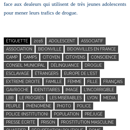
face aux dealeurs qui utilisent de très jeunes adolescents
pour mener leurs trafics de drogue.
ÉTIQUETTÉ
2016
ADOLESCENT
ASSOCIATIF
ASSOCIATION
BIDONVILLE
BIDONVILLES EN FRANCE
CAMP
CAMPS
CITOYEN
CITOYENS
CONSCIENCE
CONSEIL MUNICIPAL
DÉLINQUANCE
DROGUE
ESCLAVAGE
ÉTRANGERS
EUROPE DE L'EST
EXTREME DROITE
FAMILLE
FEMME
FILLE
FRANÇAIS
GAVROCHE
IDENTITAIRES
IMAGE
L'INCORRIGIBLE
LBB
LE PROGRÈS
LES MISÉRABLES
LYON
MEDIA
PEUPLE
PHÉNOMÈNE
PHOTO
POLICE
POLICE (INSTITUTION)
POPULATION
PRÉJUGÉ
PRESSE ÉCRITE
PRISON
PROSTITUTION MASCULINE