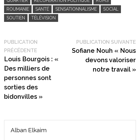
QUARTIER
RÉCUPÉRATION POLITIQUE
ROMS
ROUMANIE
SANTÉ
SENSATIONNALISME
SOCIAL
SOUTIEN
TÉLÉVISION
Navigation
P
PUBLICATION
PUBLICATION SUIVANTE
Publication
s
Sofiane Nouh « Nous
PRÉCÉDENTE
de
précédente :
Louis Bourgois : «
devons valoriser
l’article
Des milliers de
notre travail »
personnes sont
sorties des
bidonvilles »
Alban Elkaim