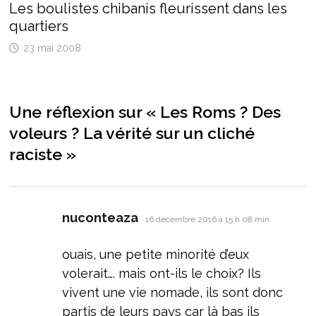
Les boulistes chibanis fleurissent dans les
quartiers
23 mai 2008
Une réflexion sur «
Les Roms ? Des
voleurs ? La vérité sur un cliché
raciste
»
dit :
nuconteaza
16 décembre 2016 à 15 h 08 min
ouais, une petite minorité d’eux
volerait…. mais ont-ils le choix? Ils
vivent une vie nomade, ils sont donc
partis de leurs pays car là bas ils