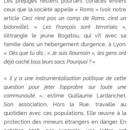
Les préjugés restent pourtant coriaces envers
ceux que la société appelle « Roms » (voir notre
article
Ceci n’est pas un camp de Roms, c’est un
bidonville
). «
Les Français sont terrorisés
»
,
s’étrangle le jeune Bogatou, qui vit avec sa
famille dans un hébergement d’urgence, à Lyon.
«
Dès que tu dis : « Je suis Roumain », les gens ont
déjà caché tous leurs sacs. Pourquoi ?
»
«
Il y a une instrumentalisation politique de cette
question pour jeter l’opprobre sur toute une
communauté
», estime Guillaume Lardanchet.
Son association, Hors la Rue, travaille au
quotidien avec ces populations. Elle œuvre à la
protection des mineurs étrangers en danger. En