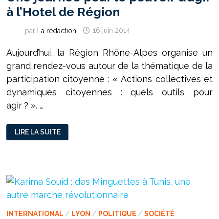
à l’Hotel de Région
par
La rédaction
16 juin 2014
Aujourd’hui, la Région Rhône-Alpes organise un
grand rendez-vous autour de la thématique de la
participation citoyenne : « Actions collectives et
dynamiques citoyennes : quels outils pour
agir ? ». …
UNE
LIRE LA SUITE
JOURNÉE
POUR
LE
POUVOIR
D’AGIR
À
L’HOTEL
DE
RÉGION
INTERNATIONAL
/
LYON
/
POLITIQUE
/
SOCIÉTÉ