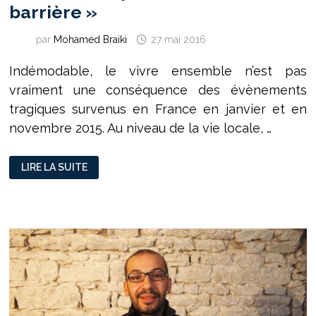
barrière »
par
Mohamed Braiki
27 mai 2016
Indémodable, le vivre ensemble n’est pas
vraiment une conséquence des évènements
tragiques survenus en France en janvier et en
novembre 2015. Au niveau de la vie locale, …
RILLIEUX
LIRE LA SUITE
EVENTS :
«
CRÉER
L’ÉVÈNEMENT
POUR
CASSER
LA
BARRIÈRE »