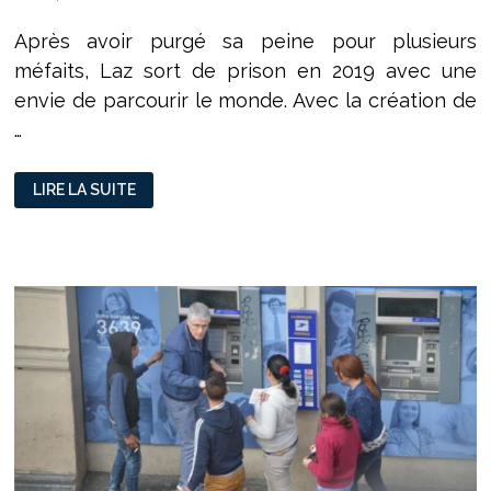
Après avoir purgé sa peine pour plusieurs
méfaits, Laz sort de prison en 2019 avec une
envie de parcourir le monde. Avec la création de
…
ÉCHANGES
LIRE LA SUITE
AVEC
LAZ,
DU
VOYAGE
CARCÉRAL
À
LA
NORVÈGE
EN
VÉLO