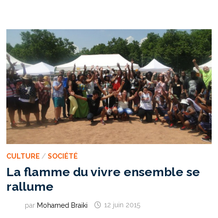
« IL
Y
EN
A
MARRE
DES
MOZARTS
ASSASSINÉS »
CULTURE
/
SOCIÉTÉ
La flamme du vivre ensemble se
rallume
par
Mohamed Braiki
12 juin 2015