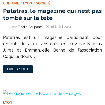
CULTURE
/
LYON
/
SOCIÉTÉ
Patatras, le magazine qui n’est pas
tombé sur la tête
par
Elodie Soupama
16 juillet 2014
Patatras est un magazine participatif pour
enfants de 7 à 12 ans créé en 2012 par Nicolas
Juret et Emmanuelle Berne de l’association
Coquille d’ours. …
PATATRAS,
LIRE LA SUITE
LE
MAGAZINE
QUI
N’EST
PAS
TOMBÉ
SUR
LA
TÊTE
LYON