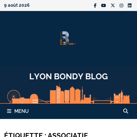
Passer
9 août 2026
au
contenu
MENU
ÉTIQUETTE :
ASSOCIATIF