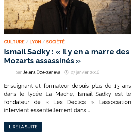
CULTURE
/
LYON
/
SOCIÉTÉ
Ismail Sadky : « Il y en a marre des
Mozarts assassinés »
par
Jelena Dzekseneva
27 janvier 2016
Enseignant et formateur depuis plus de 13 ans
dans le lycée La Mache, Ismail Sadky est le
fondateur de « Les Déclics ». L’association
intervient essentiellement dans …
ISMAIL
LIRE LA SUITE
SADKY
: