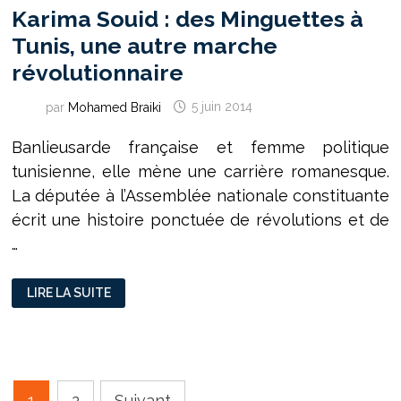
Karima Souid : des Minguettes à
Tunis, une autre marche
révolutionnaire
par
Mohamed Braiki
5 juin 2014
Banlieusarde française et femme politique
tunisienne, elle mène une carrière romanesque.
La députée à l’Assemblée nationale constituante
écrit une histoire ponctuée de révolutions et de
…
KARIMA
LIRE LA SUITE
SOUID :
DES
MINGUETTES
À
TUNIS,
UNE
AUTRE
MARCHE
Pagination
RÉVOLUTIONNAIRE
1
2
Suivant