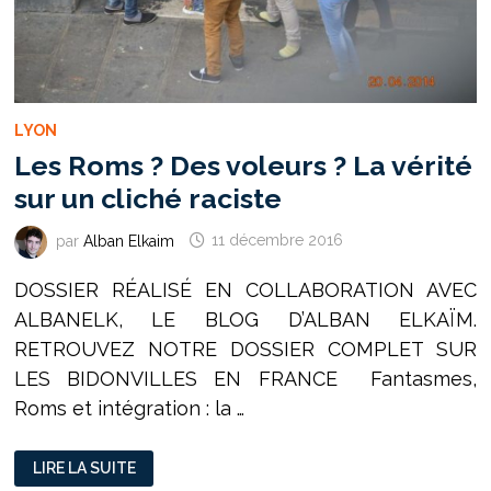
LYON
Les Roms ? Des voleurs ? La vérité
sur un cliché raciste
par
Alban Elkaim
11 décembre 2016
DOSSIER RÉALISÉ EN COLLABORATION AVEC
ALBANELK, LE BLOG D’ALBAN ELKAÏM.
RETROUVEZ NOTRE DOSSIER COMPLET SUR
LES BIDONVILLES EN FRANCE Fantasmes,
Roms et intégration : la …
LES
LIRE LA SUITE
ROMS ?
DES