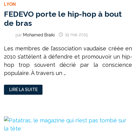
LYON
FEDEVO porte le hip-hop à bout
de bras
par
Mohamed Braiki
19 mai 2015
Les membres de l’association vaudaise créée en
2010 s’attèlent à défendre et promouvoir un hip-
hop trop souvent décrié par la conscience
populaire. À travers un …
FEDEVO
LIRE LA SUITE
PORTE
LE
HIP-
HOP
À
BOUT
DE
BRAS