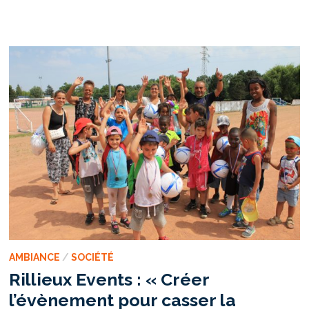
VOLEURS ?
LA
VÉRITÉ
SUR
UN
CLICHÉ
RACISTE
AMBIANCE
/
SOCIÉTÉ
Rillieux Events : « Créer
l’évènement pour casser la