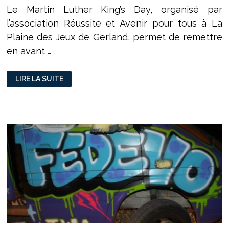
Le Martin Luther King’s Day, organisé par
l’association Réussite et Avenir pour tous à La
Plaine des Jeux de Gerland, permet de remettre
en avant …
LA
LIRE LA SUITE
FLAMME
DU
VIVRE
ENSEMBLE
SE
RALLUME