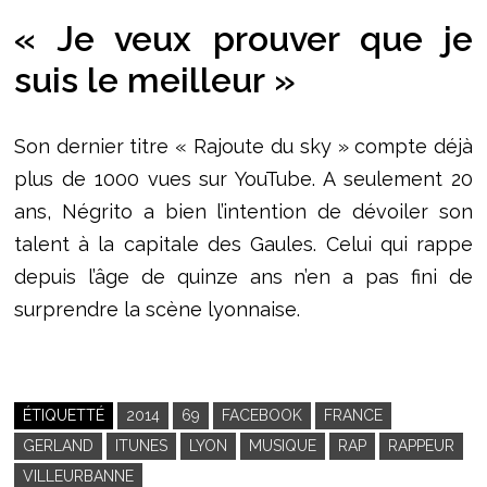
« Je veux prouver que je
suis le meilleur »
Son dernier titre « Rajoute du sky » compte déjà
plus de 1000 vues sur YouTube. A seulement 20
ans, Négrito a bien l’intention de dévoiler son
talent à la capitale des Gaules. Celui qui rappe
depuis l’âge de quinze ans n’en a pas fini de
surprendre la scène lyonnaise.
ÉTIQUETTÉ
2014
69
FACEBOOK
FRANCE
GERLAND
ITUNES
LYON
MUSIQUE
RAP
RAPPEUR
VILLEURBANNE