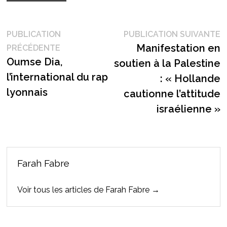
Navigation
P
PUBLICATION
PUBLICATION SUIVANTE
Publication
s
Manifestation en
PRÉCÉDENTE
de
précédente :
Oumse Dia,
soutien à la Palestine
l’article
l’international du rap
: « Hollande
lyonnais
cautionne l’attitude
israélienne »
Farah Fabre
Voir tous les articles de Farah Fabre →