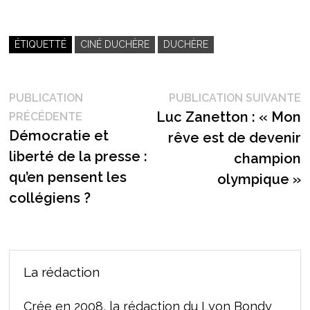
ÉTIQUETTÉ
CINÉ DUCHÈRE
DUCHÈRE
Navigation
P
PUBLICATION
PUBLICATION SUIVANTE
Publication
s
Luc Zanetton : « Mon
PRÉCÉDENTE
de
précédente :
Démocratie et
rêve est de devenir
l’article
liberté de la presse :
champion
qu’en pensent les
olympique »
collégiens ?
La rédaction
Crée en 2008, la rédaction du Lyon Bondy