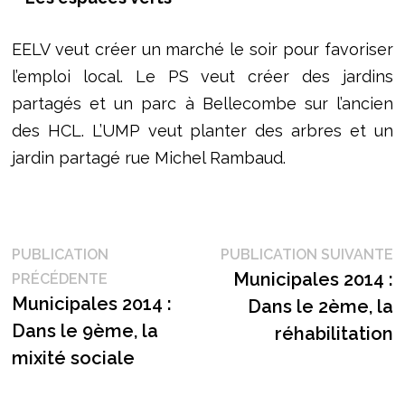
EELV veut créer un marché le soir pour favoriser
l’emploi local. Le PS veut créer des jardins
partagés et un parc à Bellecombe sur l’ancien
des HCL. L’UMP veut planter des arbres et un
jardin partagé rue Michel Rambaud.
Navigation
P
PUBLICATION
PUBLICATION SUIVANTE
Publication
s
Municipales 2014 :
PRÉCÉDENTE
de
précédente :
Municipales 2014 :
Dans le 2ème, la
l’article
Dans le 9ème, la
réhabilitation
mixité sociale