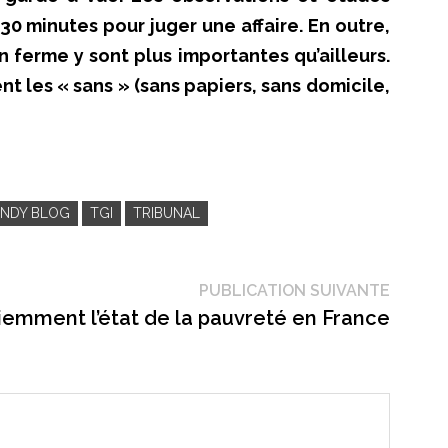
 30 minutes pour juger une affaire. En outre,
n ferme y sont plus importantes qu’ailleurs.
t les « sans » (sans papiers, sans domicile,
ONDY BLOG
TGI
TRIBUNAL
Public
PUBLICATION SUIVANTE
suivant
iemment l’état de la pauvreté en France