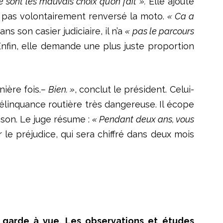
e sont les mauvais choix qu’on fait ».
Elle ajoute
n’a pas volontairement renversé la moto.
« Ca a
ns son casier judiciaire, il n’a
« pas le parcours
nfin, elle demande une plus juste proportion
nière fois.
–
Bien. »
, conclut le président. Celui-
délinquance routière très dangereuse. Il écope
ison. Le juge résume :
« Pendant deux ans, vous
r le préjudice, qui sera chiffré dans deux mois
garde à vue. Les observations et études