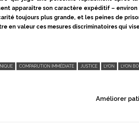
ssent apparaître son caractère expéditif – environ
rité toujours plus grande, et les peines de priso
 en valeur ces mesures discriminatoires qui visen
NIQUE
COMPARUTION IMMÉDIATE
JUSTICE
LYON
LYON B
Améliorer pat