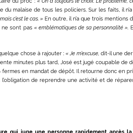
aire du proc’ :
« On a toujours le choix. Le problème, c
e du malaise de tous les policiers. Sur les faits, il 
mais c’est le cas. »
En outre, il n’a que trois mentions da
ts ne sont pas
« emblématiques de sa personnalité ».
E
quelque chose à rajouter :
« Je m’excuse,
dit-il une der
trente minutes plus tard, José est jugé coupable de 
 8 fermes en mandat de dépôt. Il retourne donc en pr
c l’obligation de reprendre une activité et de répare
re qui juge une personne rapidement après la 