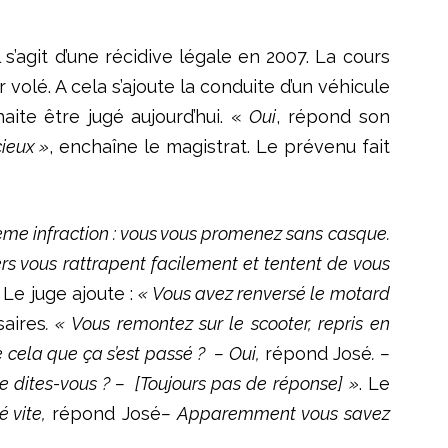
s’agit d’une récidive légale en 2007. La cours
olé. A cela s’ajoute la conduite d’un véhicule
aite être jugé aujourd’hui. «
Oui
, répond son
cieux »
, enchaîne le magistrat. Le prévenu fait
ième infraction : vous vous promenez sans casque.
rs vous rattrapent facilement et tentent de vous
Le juge ajoute :
« Vous avez renversé le motard
saires
. « Vous remontez sur le scooter, repris en
cela que ça s’est passé ? – Oui,
répond José
. –
e dites-vous ? – [Toujours pas de réponse]
»
. Le
é vite,
répond José
– Apparemment vous savez