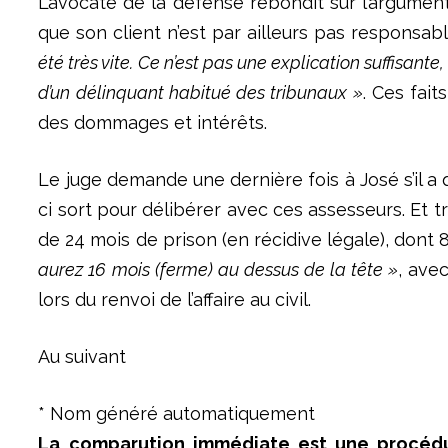
L’avocate de la défense rebondit sur l’argument
que son client n’est par ailleurs pas responsabl
été très vite. Ce n’est pas une explication suffisante, 
d’un délinquant habitué des tribunaux »
. Ces fai
des dommages et intérêts.
Le juge demande une dernière fois à José s’il a 
ci sort pour délibérer avec ces assesseurs. Et 
de 24 mois de prison (en récidive légale), dont
aurez 16 mois (ferme) au dessus de la tête »
, ave
lors du renvoi de l’affaire au civil.
Au suivant
* Nom généré automatiquement
La comparution immédiate est une procédu