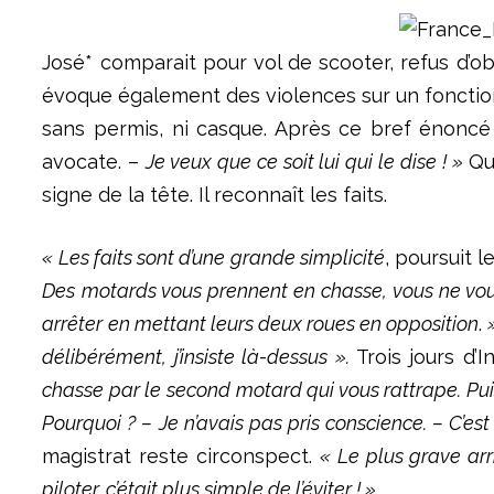
José* comparait pour vol de scooter, refus d’ob
évoque également des violences sur un fonctionna
sans permis, ni casque. Après ce bref énoncé d
avocate. –
Je veux que ce soit lui qui le dise ! »
Qu
signe de la tête. Il reconnaît les faits.
« Les faits sont d’une grande simplicité
, poursuit l
Des motards vous prennent en chasse, vous ne vous
arrêter en mettant leurs deux roues en opposition
.
délibérément, j’insiste là-dessus ».
Trois jours d’
chasse par le second motard qui vous rattrape. Puis
Pourquoi ? – Je n’avais pas pris conscience. – C’est 
magistrat reste circonspect.
« Le plus grave arr
piloter, c’était plus simple de l’éviter ! »