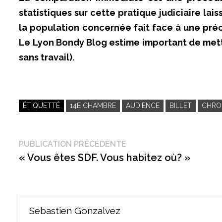
statistiques sur cette pratique judiciaire lai
la population concernée fait face à une préca
Le Lyon Bondy Blog estime important de mettre
sans travail).
ÉTIQUETTÉ
14E CHAMBRE
AUDIENCE
BILLET
CHRO
Navigation
Publication
PUBLICATION PRÉCÉDENTE
précédente :
« Vous êtes SDF. Vous habitez où? »
de
l’article
Sebastien Gonzalvez