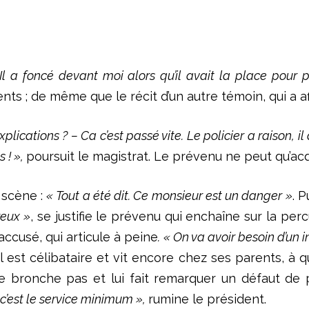
Il a foncé devant moi alors qu’il avait la place pour 
ts ; de même que le récit d’un autre témoin, qui a a
xplications ? – Ca c’est passé vite. Le policier a raison,
 ! »,
poursuit le magistrat. Le prévenu ne peut qu’acq
 scène :
« Tout a été dit. Ce monsieur est un danger »
. P
reux »
, se justifie le prévenu qui enchaîne sur la pe
accusé, qui articule à peine
.
« On va avoir besoin d’un i
 est célibataire et vit encore chez ses parents, à qu
 ne bronche pas et lui fait remarquer un défaut de
 c’est le service minimum »,
rumine le président.