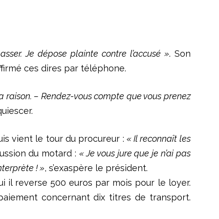
passer. Je dépose plainte contre l’accusé »
. Son
ffirmé ces dires par téléphone.
 il a raison. – Rendez-vous compte que vous prenez
uiescer.
uis vient le tour du procureur :
« Il reconnaît les
rcussion du motard :
« Je vous jure que je n’ai pas
nterprète ! »
, s’exaspère le président.
i il reverse 500 euros par mois pour le loyer.
 paiement concernant dix titres de transport.