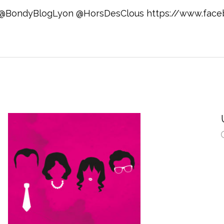
f à @BondyBlogLyon @HorsDesClous https://www.fac