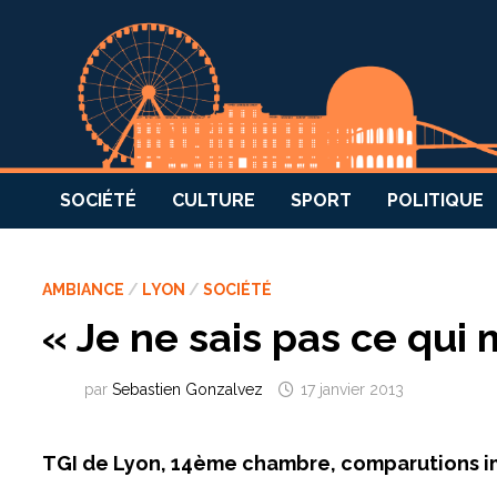
SOCIÉTÉ
CULTURE
SPORT
POLITIQUE
AMBIANCE
/
LYON
/
SOCIÉTÉ
« Je ne sais pas ce qui m
par
Sebastien Gonzalvez
17 janvier 2013
TGI de Lyon, 14ème chambre, comparutions 