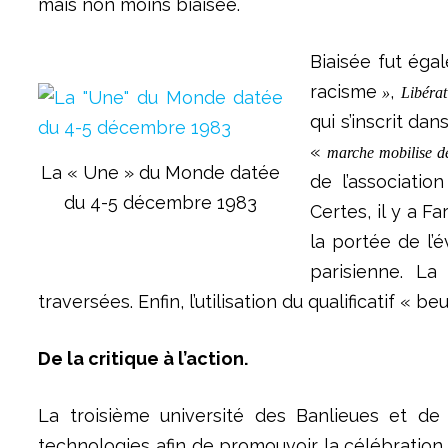
mais non moins biaisée.
Biaisée fut égal
racisme
,
»
Libérat
qui s’inscrit da
«
marche mobilise de
La « Une » du Monde datée
de l’associatio
du 4-5 décembre 1983
Certes, il y a F
la portée de l’
parisienne. La
traversées. Enfin, l’utilisation du qualificatif « 
De la critique à l’action.
La troisième université des Banlieues et de 
technologies afin de promouvoir la célébration 