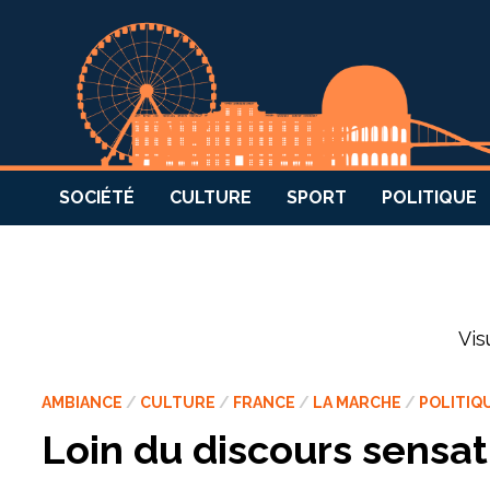
SOCIÉTÉ
CULTURE
SPORT
POLITIQUE
Vis
AMBIANCE
/
CULTURE
/
FRANCE
/
LA MARCHE
/
POLITIQ
Loin du discours sensati