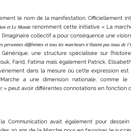
ement le nom de la manifestation. Officiellement int
renomment cette initiative « La march
ion et
Le Monde
ns l’imaginaire collectif a pour conséquence une vision
s personnes différentes et tous les marcheurs n’étaient pas issus de
n Générique, une structure spécialisée sur l’histoi
arouk, Farid, Fatima mais également Patrick, Elisabet
événement dans la mesure où cette expression est i
 Marche a une dimension nationale, comme le sou
beur » peut avoir différentes connotations en fonction de
la Communication avait également pour dessein d’
des 30 ans de la Marche pour en favoriser le succès