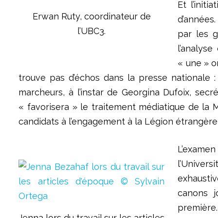
Et l’init
Erwan Ruty, coordinateur de
d’années.
l’UBC3.
par les g
l’analyse
« une » o
trouve pas d’échos dans la presse nationale :
marcheurs, à l’instar de Georgina Dufoix,
secré
« favorisera » le traitement médiatique de la 
candidats à l’engagement à la Légion étrangère,
L’examen
l’Univers
exhausti
canons j
première.
Jenna lors du travail sur les articles