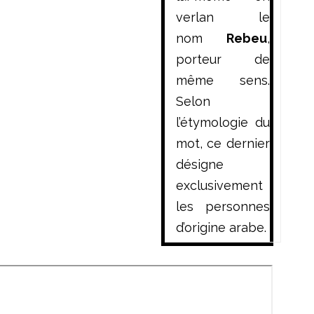
verlan le
nom
Rebeu
,
porteur de
même sens.
Selon
l’étymologie du
mot, ce dernier
désigne
exclusivement
les personnes
d’origine arabe.