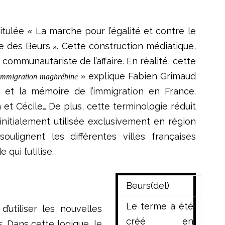
itulée « La marche pour l’égalité et contre le
e des Beurs
Cette construction médiatique,
».
 communautariste de l’affaire. En réalité, cette
» explique Fabien Grimaud
 l’immigration maghrébine
re et la mémoire de l’immigration en France.
h et Cécile… De plus, cette terminologie réduit
nitialement utilisée exclusivement en région
lignent les différentes villes françaises
 qui l’utilise.
Beurs(del)
Le terme a été
utiliser les nouvelles
créé en
. Dans cette logique, le