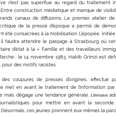
iative n’est pas superflue au regard du traitement 
 Entre construction médiatique et manque de visibi
rands canaux de diffusions. Le premier atelier de
 critique de la presse d’époque a permis de démon
nt été consacrées à la mobilisation. L’épopée, initié
 il faudra attendre le passage à Strasbourg où cer
taire d’état à la « Famille et des travailleurs immigr
Marche : le 14 novembre 1983, Habib Grimzi est défe
 pour des motifs racistes.
 des coupures de presses d’origines, effectué p
ité met en avant le traitement de l’information pa
ve mais dégage une tendance générale.
ado
Libération
ournalistiques pour mettre en avant la seconde 
 Désormais, ces jeunes prennent eux-mêmes la parole