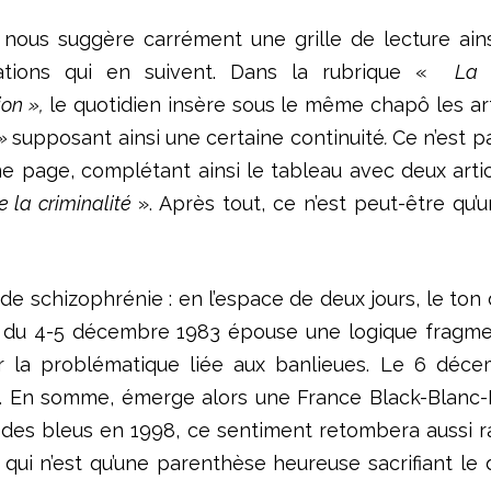
o
nous suggère carrément une grille de lecture ain
tations qui en suivent. Dans la rubrique «
La F
ion »,
le quotidien insère sous le même chapô les ar
 »
supposant ainsi une certaine continuité
.
Ce n’est pa
me page, complétant ainsi le tableau avec deux arti
e la criminalité
». Après tout, ce n’est peut-être qu’
 de schizophrénie : en l’espace de deux jours, le ton
 du 4-5 décembre 1983 épouse une logique fragmen
ir la problématique liée aux banlieues.
Le 6 décemb
. En somme, émerge alors une France Black-Blanc-B
re des bleus en 1998, ce sentiment retombera aussi
 qui n’est qu’une parenthèse heureuse sacrifiant le 