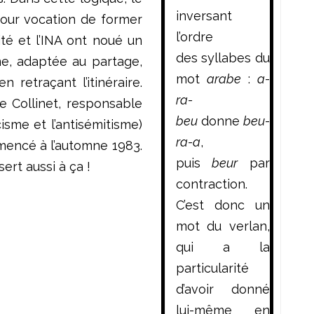
inversant
our vocation de former
l’ordre
ité et l’INA ont noué un
des syllabes du
e, adaptée au partage,
mot
arabe
:
a-
retraçant l’itinéraire.
ra-
 Collinet, responsable
beu
donne
beu-
cisme et l’antisémitisme)
ra-a
,
mmencé à l’automne 1983.
puis
beur
par
ert aussi à ça !
contraction.
C’est donc un
mot du verlan,
qui a la
particularité
d’avoir donné
lui-même en