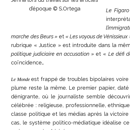
d’époque © S.Ortega
Le Figar
interpré
l’immigrat
marche des Beurs »
et
« Les voyous de Vénissieux
rubrique « Justice » est introduite dans la mê
politique judiciaire en accusation »
et «
Le défi d
coïncidence…
est frappé de troubles bipolaires voire
Le Monde
plume reste la même. Le premier papier, daté
dénigrante, où le journaliste semble découvr
célébrée : religieuse, professionnelle,
ethnique
classe politique et les médias après la victoi
cas, le système politico-médiatique idéalise ce