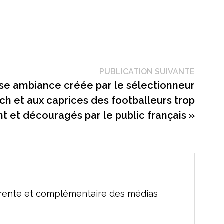
Public
PUBLICATION SUIVANTE
suivant
ise ambiance créée par le sélectionneur
et aux caprices des footballeurs trop
nt et découragés par le public français »
férente et complémentaire des médias