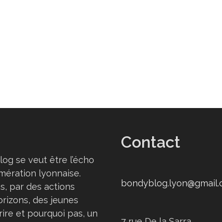
Contact
log se veut être l’écho
omération lyonnaise.
bondyblog.lyon@gmail
s, par des actions
orizons, des jeunes
rire et pourquoi pas, un
7 rue De la Sarra