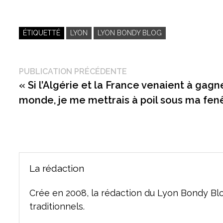
ÉTIQUETTÉ
LYON
LYON BONDY BLOG
Navigation
Publication
PUBLICATION PRÉCÉDENTE
précédente :
« Si l’Algérie et la France venaient à gag
de
monde, je me mettrais à poil sous ma fenê
l’article
La rédaction
Crée en 2008, la rédaction du Lyon Bondy Bl
traditionnels.