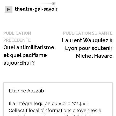
theatre-gai-savoir
Navigation
P
PUBLICATION
PUBLICATION SUIVANTE
Publication
s
Laurent Wauquiez à
PRÉCÉDENTE
de
précédente :
Quel antimilitarisme
Lyon pour soutenir
l’article
et quel pacifisme
Michel Havard
aujourd’hui ?
Etienne Aazzab
Il a intégré l’équipe du « clic 2014 » :
Collectif local d’informations citoyennes à