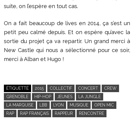
suite, on l’espère en tout cas.
On a fait beaucoup de lives en 2014, ça s’est un
petit peu calmé depuis. Et on espère qu’avec la
sortie du projet ça va repartir. Un grand merci à
New Castle qui nous a sélectionné pour ce soir,
merci à Alban et Hugo !
ÉTIQUETTÉ
2015
COLLECTIF
CONCERT
CREW
GRENOBLE
HIP-HOP
JEUNES
LA JUNGLE
LA MARQUISE
LBB
LYON
MUSIQUE
OPEN MIC
RAP
RAP FRANÇAIS
RAPPEUR
RENCONTRE