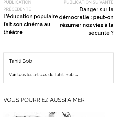
Navigation
P
PUBLICATION
PUBLICATION SUIVANTE
Publication
s
Danger sur la
PRÉCÉDENTE
de
précédente :
L’éducation populaire
démocratie : peut-on
l’article
fait son cinéma au
résumer nos vies à la
théâtre
sécurité ?
Tahiti Bob
Voir tous les articles de Tahiti Bob →
VOUS POURRIEZ AUSSI AIMER