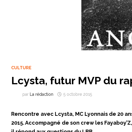
CULTURE
Lcysta, futur MVP du ra
par
La rédaction
5 octobre 2015
Rencontre avec Lcysta, MC Lyonnais de 20 ans 
2015. Accompagné de son crew les Fayaboy’Z,
il répond aux questions du LBB.