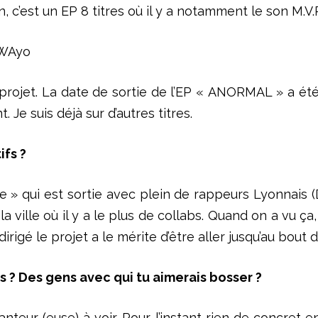
, c’est un EP 8 titres où il y a notamment le son M.V.
SWAyo
 projet. La date de sortie de l’EP « ANORMAL » a été
. Je suis déjà sur d’autres titres.
ifs ?
 qui est sortie avec plein de rappeurs Lyonnais (D
 ville où il y a le plus de collabs. Quand on a vu ça, 
 dirigé le projet a le mérite d’être aller jusqu’au bout
es ? Des gens avec qui tu aimerais bosser ?
anteur (euse) à voir. Pour l’instant rien de concret 