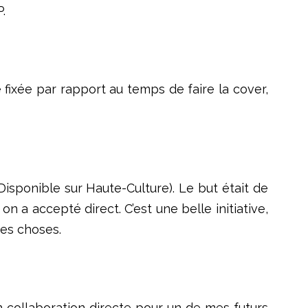
P.
 fixée par rapport au temps de faire la cover,
isponible sur Haute-Culture). Le but était de
on a accepté direct. C’est une belle initiative,
 des choses.
en collaboration directe pour un de mes futurs