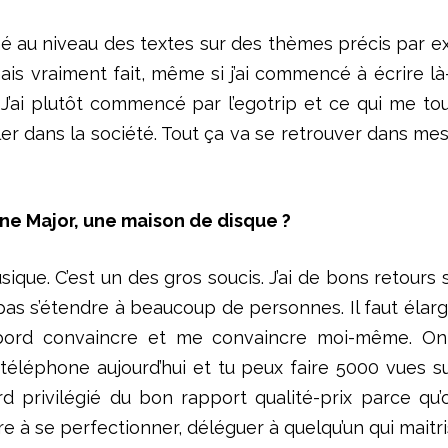
hé au niveau des textes sur des thèmes précis par ex
amais vraiment fait, même si j’ai commencé à écrire 
. J’ai plutôt commencé par l’egotrip et ce qui me 
ler dans la société. Tout ça va se retrouver dans mes 
une Major, une maison de disque ?
ue. C’est un des gros soucis. J’ai de bons retours su
as s’étendre à beaucoup de personnes. Il faut élargir 
abord convaincre et me convaincre moi-même. On 
’un téléphone aujourd’hui et tu peux faire 5000 vues 
 privilégié du bon rapport qualité-prix parce qu’on
e à se perfectionner, déléguer à quelqu’un qui maitri