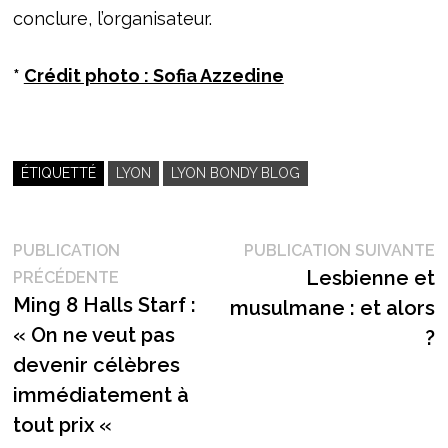
conclure, l’organisateur.
*
Crédit photo : Sofia Azzedine
ÉTIQUETTÉ
LYON
LYON BONDY BLOG
Navigation
P
PUBLICATION
PUBLICATION SUIVANTE
Publication
s
Lesbienne et
PRÉCÉDENTE
de
précédente :
Ming 8 Halls Starf :
musulmane : et alors
l’article
« On ne veut pas
?
devenir célèbres
immédiatement à
tout prix «