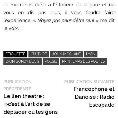
Je me rends donc à l’intérieur de la gare et ne
vous en dis pas plus, il vous faudra faire
l’expérience. «
N’ayez pas peur d’être seul
» me dit
la voix…
ÉTIQUETTÉ
CULTURE
JOHN MCCLANE
LYON
LYON BONDY BLOG
POESIE
PRINTEMPS DES POÈTES
Navigation
P
PUBLICATION
PUBLICATION SUIVANTE
Publication
s
Francophone et
PRÉCÉDENTE
de
précédente :
Le lien theatre :
Danoise : Radio
l’article
»c’est à l’art de se
Escapade
déplacer où les gens