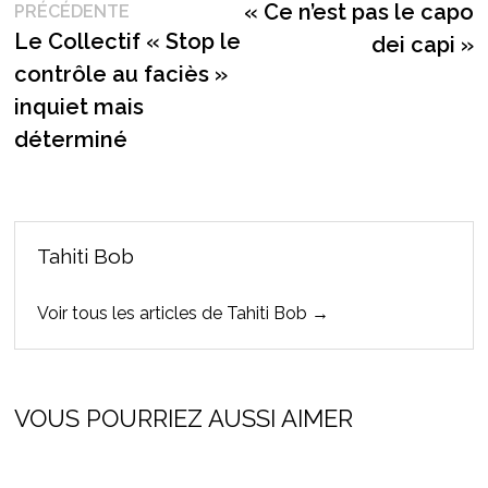
Publication
s
« Ce n’est pas le capo
PRÉCÉDENTE
de
précédente :
Le Collectif « Stop le
dei capi »
l’article
contrôle au faciès »
inquiet mais
déterminé
Tahiti Bob
Voir tous les articles de Tahiti Bob →
VOUS POURRIEZ AUSSI AIMER