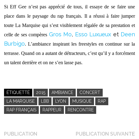
S
i Eff Gee n’est pas apprécié de tous, il essaye de se faire une
place dans le paysage du rap français. Il a réussi à faire jumper
toute La Marquise qui s’est visiblement régalée de sa prestation et
Gros Mo
,
Esso Luxueux
et
Deen
celle de ses compères
Burbigo
.
L’ambiance inspirant les freestyles en continue sur la
terrasse. Quand on a autant de détracteurs, c’est qu’il y a forcément
un talent derrière et on ne s’en lasse pas.
ÉTIQUETTÉ
2015
AMBIANCE
CONCERT
LA MARQUISE
LBB
LYON
MUSIQUE
RAP
RAP FRANÇAIS
RAPPEUR
RENCONTRE
Navigation
P
PUBLICATION
PUBLICATION SUIVANTE