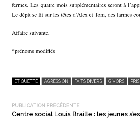
fermes. Les quatre mois supplémentaires seront à l’appr
Le dépit se lit sur les têtes d’Alex et Tom, des larmes c
Affaire suivante.
*prénoms modifiés
ÉTIQUETTÉ
AGRESSION
FAITS DIVERS
GIVORS
PRI
Navigation
Publication
PUBLICATION PRÉCÉDENTE
précédente :
Centre social Louis Braille : les jeunes s’
de
l’article