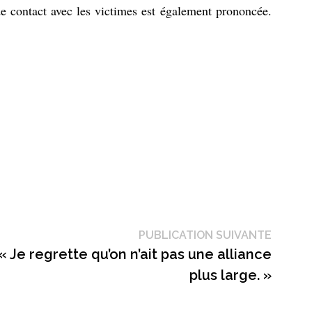
de contact avec les victimes est également prononcée.
Public
PUBLICATION SUIVANTE
suivant
« Je regrette qu’on n’ait pas une alliance
plus large. »