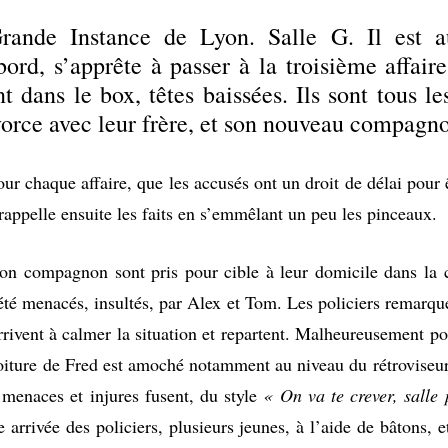
rande Instance de Lyon. Salle G. Il est au
bord, s’apprête à passer à la troisième affa
t dans le box, têtes baissées. Ils sont tous l
vorce avec leur frère, et son nouveau compagn
 chaque affaire, que les accusés ont un droit de délai pour êt
appelle ensuite les faits en s’emmêlant un peu les pinceaux.
on compagnon sont pris pour cible à leur domicile dans la ci
 été menacés, insultés, par Alex et Tom. Les policiers remarque
rivent à calmer la situation et repartent. Malheureusement pou
voiture de Fred est amoché notamment au niveau du rétroviseur
 menaces et injures fusent, du style
« On va te crever, salle
arrivée des policiers, plusieurs jeunes, à l’aide de bâtons, e