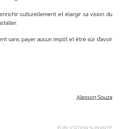
enrichir culturellement et élargir sa vision du
staller.
ent sans payer aucun impôt et être sûr d’avoir
Alesson Souza
Public
PUBLICATION SUIVANTE