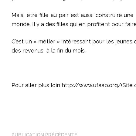
Mais, être fille au pair est aussi construire un
monde. Il y a des filles qui en profitent pour fair
C’est un « métier » intéressant pour les jeunes 
des revenus à la fin du mois.
Pour aller plus loin http://www.ufaap.org/(Site o
Navigation
Publication
PUBLICATION PRÉCÉDENTE