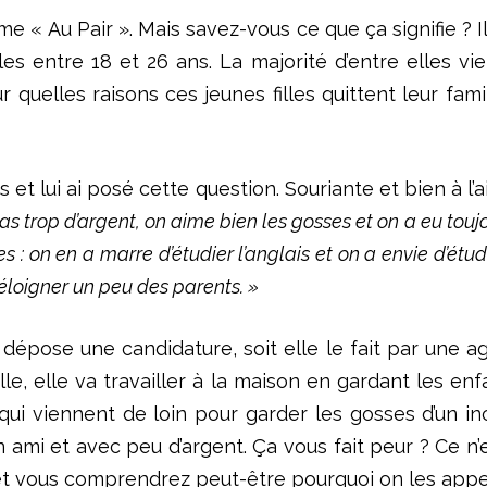
 « Au Pair ». Mais savez-vous ce que ça signifie ? Il
les entre 18 et 26 ans. La majorité d’entre elles vi
 quelles raisons ces jeunes filles quittent leur fami
ais et lui ai posé cette question. Souriante et bien à
pas trop d’argent, on aime bien les gosses et on a eu touj
mes : on en a marre d’étudier l’anglais et on a envie d’ét
’éloigner un peu des parents. »
pose une candidature, soit elle le fait par une agen
ille, elle va travailler à la maison en gardant les
 qui viennent de loin pour garder les gosses d’un inc
 ami et avec peu d’argent. Ça vous fait peur ? Ce n’es
 et vous comprendrez peut-être pourquoi on les appe