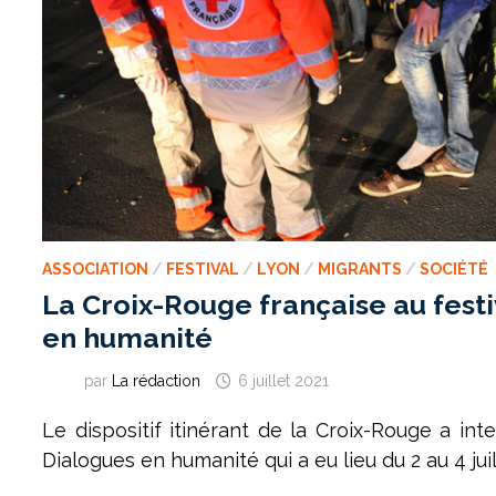
ASSOCIATION
/
FESTIVAL
/
LYON
/
MIGRANTS
/
SOCIÉTÉ
La Croix-Rouge française au fest
en humanité
par
La rédaction
6 juillet 2021
Le dispositif itinérant de la Croix-Rouge a inte
Dialogues en humanité qui a eu lieu du 2 au 4 juil