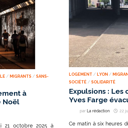
LOGEMENT
/
LYON
/
MIGRA
LE
/
MIGRANTS
/
SANS-
SOCIÉTÉ
/
SOLIDARITÉ
Expulsions : Le
pement à
Yves Farge évac
e Noël
par
La rédaction
22 ju
Ce matin à six heures 
i 21 octobre 2025 à