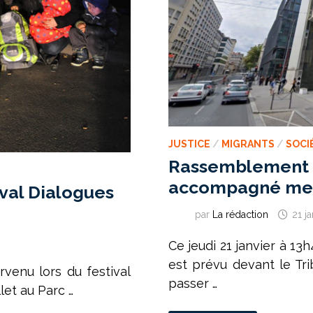
JUSTICE
/
MIGRANTS
/
SOCI
Rassemblement p
accompagné me
ival Dialogues
par
La rédaction
21 j
Ce jeudi 21 janvier à 1
est prévu devant le Tr
rvenu lors du festival
passer …
let au Parc …