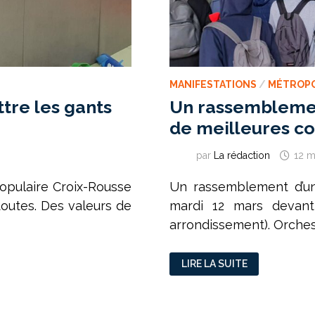
MANIFESTATIONS
/
MÉTROP
tre les gants
Un rassemblemen
de meilleures co
par
La rédaction
12 m
Populaire Croix-Rousse
Un rassemblement d’un
outes. Des valeurs de
mardi 12 mars devant
arrondissement). Orchest
UN
LIRE LA SUITE
RASSEMBLEMENT
DE
JEUNES
MIGRANTS
EN