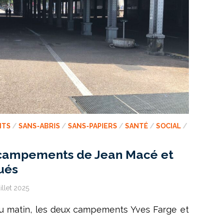
NTS
/
SANS-ABRIS
/
SANS-PAPIERS
/
SANTÉ
/
SOCIAL
/
s campements de Jean Macé et
ués
illet 2025
du matin, les deux campements Yves Farge et