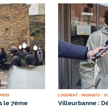
QUÊTE
DE
MEILLEURES
CONDITIONS
DE
VIE
PIERS
LOGEMENT
/
MIGRANTS
/
SO
ns le 7ème
Villeurbanne : 