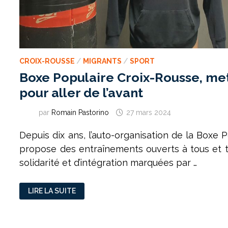
CROIX-ROUSSE
/
MIGRANTS
/
SPORT
Boxe Populaire Croix-Rousse, met
pour aller de l’avant
par
Romain Pastorino
27 mars 2024
Depuis dix ans, l’auto-organisation de la Boxe 
propose des entraînements ouverts à tous et t
solidarité et d’intégration marquées par …
BOXE
LIRE LA SUITE
POPULAIRE
CROIX-
ROUSSE,
METTRE
LES