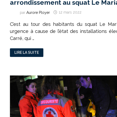
arrondissement au squat Le Mari
par
Aurore Ployer
12 mars 2022
C’est au tour des habitants du squat Le Mar
urgence à cause de l’état des installations él
Carré, qui …
DEUX
LIRE LA SUITE
EXPULSIONS
S’ENCHAÎNENT
DANS
LE
7ÈME
ARRONDISSEMENT
AU
SQUAT
LE
MARIA-
CARRÉ