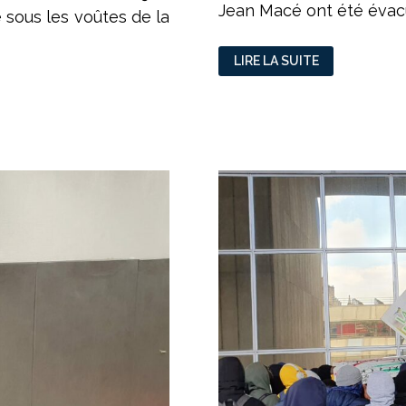
Jean Macé ont été évacu
 sous les voûtes de la
EXPULSIONS
LIRE LA SUITE
:
LES
CAMPEMENTS
DE
JEAN
MACÉ
ET
YVES
FARGE
ÉVACUÉS