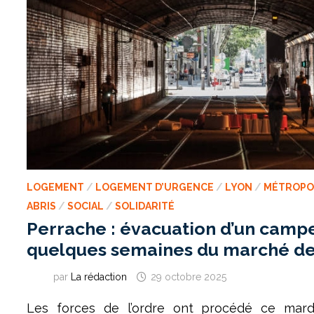
LOGEMENT
/
LOGEMENT D’URGENCE
/
LYON
/
MÉTROPO
ABRIS
/
SOCIAL
/
SOLIDARITÉ
Perrache : évacuation d’un cam
quelques semaines du marché d
par
La rédaction
29 octobre 2025
Les forces de l’ordre ont procédé ce mard