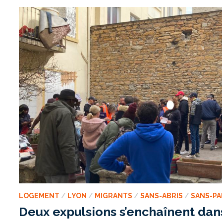
GANTS
POUR
ALLER
DE
L’AVANT
LOGEMENT
/
LYON
/
MIGRANTS
/
SANS-ABRIS
/
SANS-PA
Deux expulsions s’enchaînent da