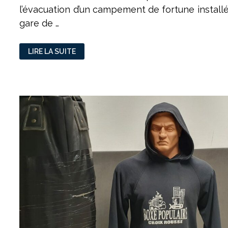
l’évacuation d’un campement de fortune installé
gare de …
PERRACHE
LIRE LA SUITE
:
ÉVACUATION
D’UN
CAMPEMENT
À
QUELQUES
SEMAINES
DU
MARCHÉ
DE
NOËL