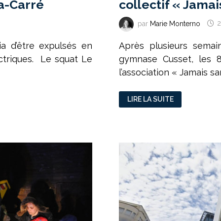
a-Carré
collectif « Jamai
par
Marie Monterno
2
ia d’être expulsés en
Après plusieurs semai
ectriques. Le squat Le
gymnase Cusset, les 8
l’association « Jamais san
VILLEURBANNE
LIRE LA SUITE
:
DÉNOUEMENT
HEUREUX
POUR
LE
COLLECTIF
« JAMAIS
SANS
TOIT »