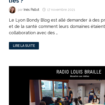
liés ?
par
Inès Pallot
17 novembre 2021
Le Lyon Bondy Blog est allé demander à des pr
et de la santé comment leurs domaines étaien
collaboration avec des …
PODCAST
LIRE LA SUITE
:
COMMENT
LE
SPORT
ET
LA
SANTÉ
SONT-
ILS
LIÉS
?