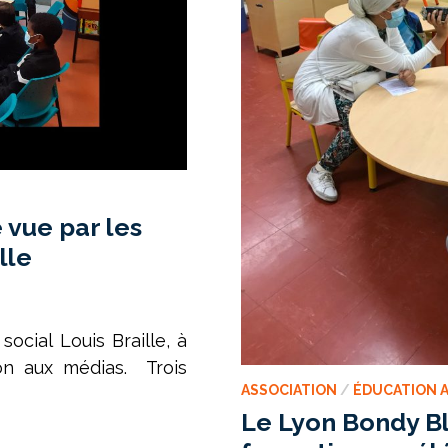
é vue par les
lle
ocial Louis Braille, à
ion aux médias. Trois
ASSOCIATION
/
ÉDUCATION A
Le Lyon Bondy Bl