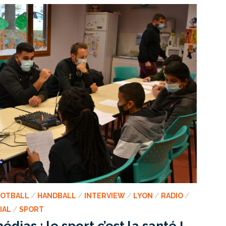
OOTBALL
/
HANDBALL
/
INTERVIEW
/
LYON
/
RADIO
/
IAL
/
SPORT
dias : le sport c’est la santé !