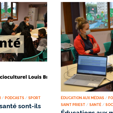
CENTRE
SOCIO-
CULTUREL
LOUIS
BRAILLE
N
/
PODCASTS
/
SPORT
ÉDUCATION AUX MÉDIAS
/
F
santé sont-ils
SAINT PRIEST
/
SANTÉ
/
SOC
Éducations aux mé