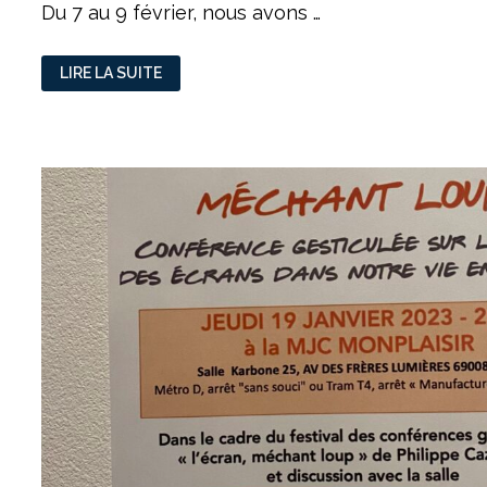
Du 7 au 9 février, nous avons …
LA
LIRE LA SUITE
VISION
DE
L’EUROPE
SELON
LES
JEUNES
DU
CENTRE
SOCIAL
LOUIS
BRAILLE