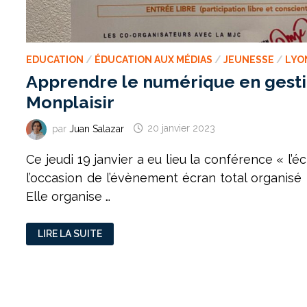
EDUCATION
/
ÉDUCATION AUX MÉDIAS
/
JEUNESSE
/
LYO
Apprendre le numérique en gesti
Monplaisir
par
Juan Salazar
20 janvier 2023
Ce jeudi 19 janvier a eu lieu la conférence « l’
l’occasion de l’évènement écran total organisé 
Elle organise …
APPRENDRE
LIRE LA SUITE
LE
NUMÉRIQUE
EN
GESTICULANT
À
LA
MJC
MONPLAISIR