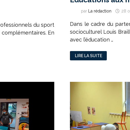
par
La rédaction
28 o
Dans le cadre du parte
ofessionnels du sport
socioculturel Louis Brai
t complémentaires. En
avec l’éducation …
ÉDUCATIONS
LIRE LA SUITE
AUX
MÉDIAS
:
LE
SPORT
C’EST
LA
SANTÉ
!