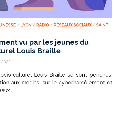
UNESSE
/
LYON
/
RADIO
/
RÉSEAUX SOCIAUX
/
SAINT
ent vu par les jeunes du
urel Louis Braille
s 2022
ocio-culturel Louis Braille se sont penchés,
cation aux médias, sur le cyberharcèlement et
eaux …