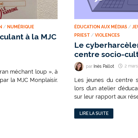
N
/
NUMÉRIQUE
ÉDUCATION AUX MÉDIAS
/
JE
culant à la MJC
PRIEST
/
VIOLENCES
Le cyberharcèlem
centre socio-cult
par
Inès Pallot
2 mar
écran méchant loup », à
par la MJC Monplaisir.
Les jeunes du centre s
lors d’un atelier d’édu
sur leur rapport aux rés
LE
LIRE LA SUITE
CYBERHARCÈLEMENT
VU
PAR
LES
JEUNES
DU