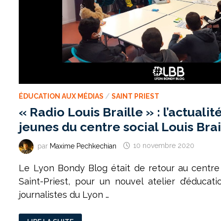
ÉDUCATION AUX MÉDIAS
/
SAINT PRIEST
« Radio Louis Braille » : l’actualit
jeunes du centre social Louis Brai
par
Maxime Pechkechian
10 novembre 2020
Le Lyon Bondy Blog était de retour au centre s
Saint-Priest, pour un nouvel atelier d’éducat
journalistes du Lyon …
« RADIO