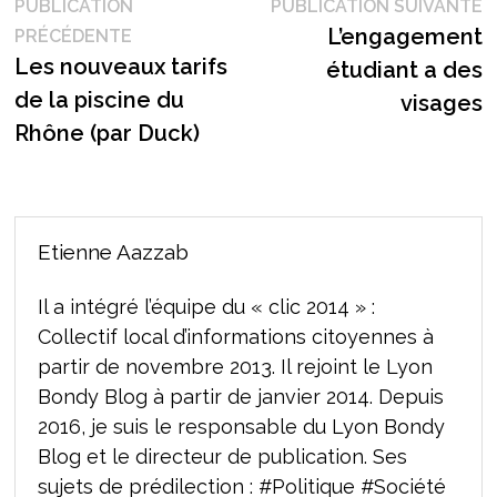
Navigation
P
PUBLICATION
PUBLICATION SUIVANTE
Publication
s
L’engagement
PRÉCÉDENTE
de
précédente :
Les nouveaux tarifs
étudiant a des
l’article
de la piscine du
visages
Rhône (par Duck)
Etienne Aazzab
Il a intégré l’équipe du « clic 2014 » :
Collectif local d’informations citoyennes à
partir de novembre 2013. Il rejoint le Lyon
Bondy Blog à partir de janvier 2014. Depuis
2016, je suis le responsable du Lyon Bondy
Blog et le directeur de publication. Ses
sujets de prédilection : #Politique #Société