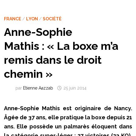
FRANCE
/
LYON
/
SOCIÉTÉ
Anne-Sophie
Mathis : « La boxe m’a
remis dans le droit
chemin »
par
Etienne Aazzab
25 juin 2014
Anne-Sophie Mathis est originaire de Nancy.
Âgée de 37 ans, elle pratique la boxe depuis 21
ans. Elle possède un palmarès éloquent dans
la catégorie super-léger : 27 victoires (23 KO),