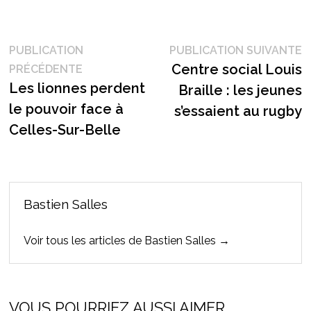
Navigation
P
PUBLICATION
PUBLICATION SUIVANTE
Publication
s
Centre social Louis
PRÉCÉDENTE
de
précédente :
Les lionnes perdent
Braille : les jeunes
l’article
le pouvoir face à
s’essaient au rugby
Celles-Sur-Belle
Bastien Salles
Voir tous les articles de Bastien Salles →
VOUS POURRIEZ AUSSI AIMER