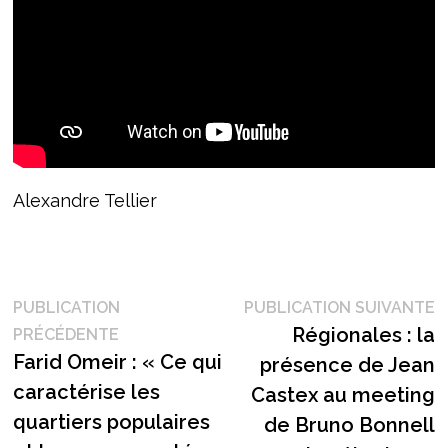
Alexandre Tellier
Navigation
P
PUBLICATION
PUBLICATION SUIVANTE
Publication
s
Régionales : la
PRÉCÉDENTE
de
précédente :
Farid Omeir : « Ce qui
présence de Jean
l’article
caractérise les
Castex au meeting
quartiers populaires
de Bruno Bonnell