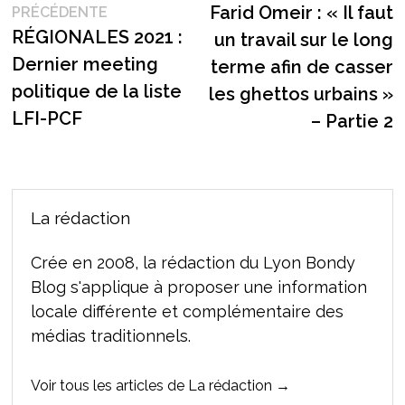
Publication
s
Farid Omeir : « Il faut
PRÉCÉDENTE
de
précédente :
RÉGIONALES 2021 :
un travail sur le long
l’article
Dernier meeting
terme afin de casser
politique de la liste
les ghettos urbains »
LFI-PCF
– Partie 2
La rédaction
Crée en 2008, la rédaction du Lyon Bondy
Blog s'applique à proposer une information
locale différente et complémentaire des
médias traditionnels.
Voir tous les articles de La rédaction →