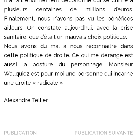
Il a fait énormément d’économie qui se chiffre à
plusieurs centaines de millions d’euros.
Finalement, nous n’avons pas vu les bénéfices
ailleurs. On constate aujourd’hui, avec la crise
sanitaire, que c’était un mauvais choix politique.
Nous avons du mal à nous reconnaître dans
cette politique de droite. Ce qui me dérange est
aussi la posture du personnage. Monsieur
Wauquiez est pour moi une personne qui incarne
une droite « radicale ».
Alexandre Tellier
Navigation
P
PUBLICATION
PUBLICATION SUIVANTE