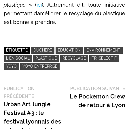
plastique
» (
ici
). Autrement dit, toute initiative
permettant d’améliorer le recyclage du plastique
est bonne à prendre.
ÉTIQUETTÉ
DUCHÈRE
EDUCATION
ENVIRONNEMENT
LIEN SOCIAL
PLASTIQUE
RECYCLAGE
TRI SELECTIF
YOYO
YOYO ENTREPRISE
Navigation
P
PUBLICATION
PUBLICATION SUIVANTE
Publication
s
Le Pockemon Crew
PRÉCÉDENTE
de
précédente :
Urban Art Jungle
de retour à Lyon
l’article
Festival #3 : le
festival lyonnais des