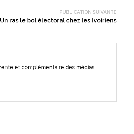
Public
PUBLICATION SUIVANTE
suivant
Un ras le bol électoral chez les Ivoiriens
férente et complémentaire des médias