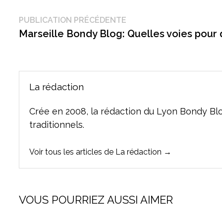
Navigation
Publication
PUBLICATION PRÉCÉDENTE
précédente :
Marseille Bondy Blog: Quelles voies pour q
de
l’article
La rédaction
Crée en 2008, la rédaction du Lyon Bondy Bl
traditionnels.
Voir tous les articles de La rédaction →
VOUS POURRIEZ AUSSI AIMER