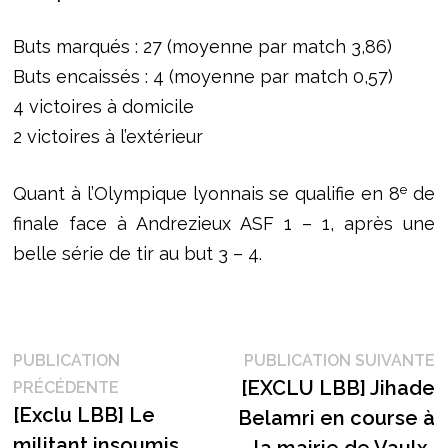
Buts marqués : 27 (moyenne par match 3,86)
Buts encaissés : 4 (moyenne par match 0,57)
4 victoires à domicile
2 victoires à l’extérieur
e
Quant à l’Olympique lyonnais se qualifie en 8
de
finale face à Andrezieux ASF 1 – 1, après une
belle série de tir au but 3 – 4.
Navigation
P
PUBLICATION
PUBLICATION SUIVANTE
Publication
s
[EXCLU LBB] Jihade
PRÉCÉDENTE
de
précédente :
[Exclu LBB] Le
Belamri en course à
l’article
militant insoumis