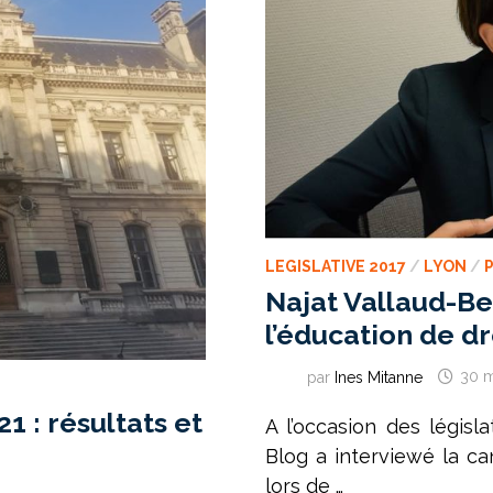
LEGISLATIVE 2017
/
LYON
/
Najat Vallaud-B
l’éducation de d
par
Ines Mitanne
30 m
1 : résultats et
A l’occasion des législ
Blog a interviewé la ca
lors de …