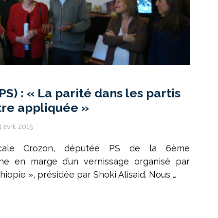
S) : « La parité dans les partis
être appliquée »
4 avril 2015
cale Crozon, députée PS de la 6ème
ône en marge d’un vernissage organisé par
hiopie », présidée par Shoki Alisaid. Nous …