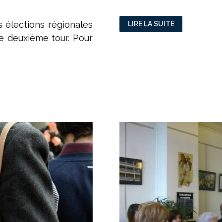
NAJAT
s élections régionales
LIRE LA SUITE
VALLAUD-
BELKACEM
e deuxième tour. Pour
:
UN
COMBAT
ENTRE
L’ÉDUCATION
DE
DROITE
ET
L’ÉCONOMIE
D’EN
MARCHE