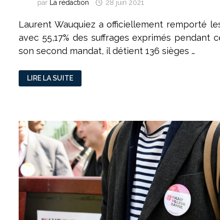
par
La rédaction
28 juin 2021
Laurent Wauquiez a officiellement remporté le
avec 55,17% des suffrages exprimés pendant c
son second mandat, il détient 136 sièges …
[PODCAST]
LIRE LA SUITE
ÉLECTIONS
RÉGIONALES
2021
:
RÉSULTATS
ET
RÉACTIONS