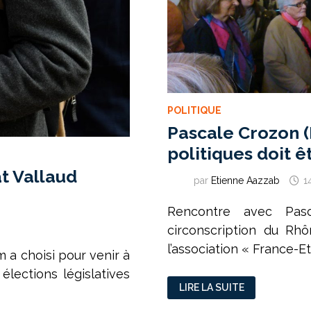
POLITIQUE
Pascale Crozon (P
politiques doit 
at Vallaud
par
Etienne Aazzab
1
Rencontre avec Pas
circonscription du Rh
l’association « France-Et
m a choisi pour venir à
élections législatives
PASCALE
LIRE LA SUITE
CROZON
(PS) :
« LA