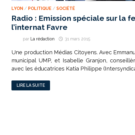
LYON
/
POLITIQUE
/
SOCIÉTÉ
Radio : Emission spéciale sur la 
l’internat Favre
par
La rédaction
31 mars 2015
Une production Médias Citoyens. Avec Emmanue
municipal UMP, et Isabelle Granjon, conseillè
avec les éducatrices Katia Philippe (Intersyndic
RADIO
LIRE LA SUITE
:
EMISSION
SPÉCIALE
SUR
LA
FERMETURE
DE
L’INTERNAT
FAVRE