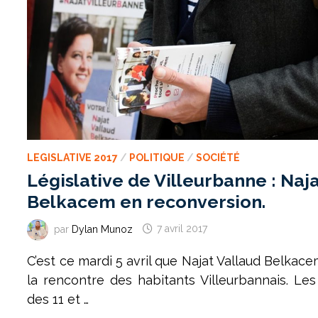
LEGISLATIVE 2017
/
POLITIQUE
/
SOCIÉTÉ
Législative de Villeurbanne : Naj
Belkacem en reconversion.
par
Dylan Munoz
7 avril 2017
C’est ce mardi 5 avril que Najat Vallaud Belkace
la rencontre des habitants Villeurbannais. Les 
des 11 et …