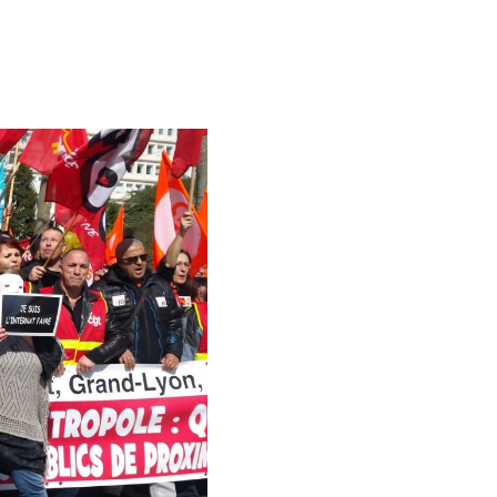
PARITÉ
DANS
LES
PARTIS
POLITIQUES
DOIT
ÊTRE
APPLIQUÉE »