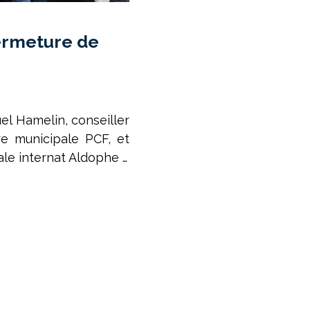
fermeture de
l Hamelin, conseiller
re municipale PCF, et
ale internat Aldophe …