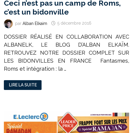
Ceci n’est pas un camp de Roms,
c’est un bidonville
par
Alban Elkaim
5 décembre 2016
DOSSIER RÉALISÉ EN COLLABORATION AVEC
ALBANELK, LE BLOG D’ALBAN ELKAÏM.
RETROUVEZ NOTRE DOSSIER COMPLET SUR
LES BIDONVILLES EN FRANCE Fantasmes,
Roms et intégration : la …
CECI
LIRE LA SUITE
N’EST
PAS
UN
CAMP
DE
ROMS,
C’EST
UN
BIDONVILLE