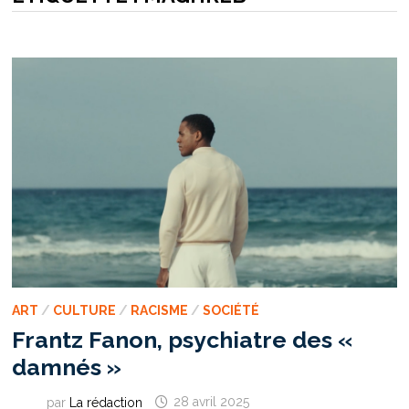
ART
/
CULTURE
/
RACISME
/
SOCIÉTÉ
Frantz Fanon, psychiatre des «
damnés »
par
La rédaction
28 avril 2025