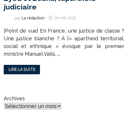
judiciaire
par
La rédaction
31 mai 2015
[Point de vue] En France, une justice de classe ?
Une justice blanche ? À l’« apartheid territorial,
social et ethnique » évoqué par le premier
ministre Manuel Valls, …
ZYED
LIRE LA SUITE
ET
BOUNA,
L’APARTHEID
JUDICIAIRE
Archives