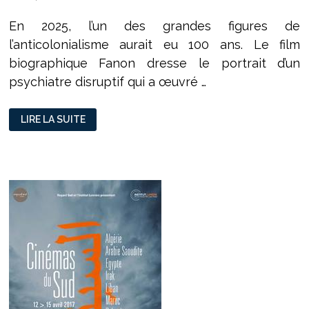
En 2025, l’un des grandes figures de
l’anticolonialisme aurait eu 100 ans. Le film
biographique Fanon dresse le portrait d’un
psychiatre disruptif qui a œuvré …
FRANTZ
LIRE LA SUITE
FANON,
PSYCHIATRE
DES
«
DAMNÉS
»