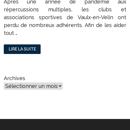
Après une année de pandémie aux
répercussions multiples, les clubs et
associations sportives de Vaulx-en-Velin ont
perdu de nombreux adhérents. Afin de les aider
tout …
L’OMS
LIRE LA SUITE
DE
VAULX-
EN-
VELIN
EN
CAMPAGNE
POUR
Archives
LE
SPORT