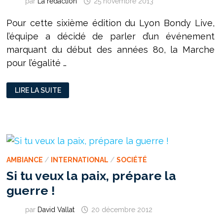
par
La rédaction
25 novembre 2013
Pour cette sixième édition du Lyon Bondy Live,
l’équipe a décidé de parler d’un événement
marquant du début des années 80, la Marche
pour l’égalité …
LYON
LIRE LA SUITE
BONDY
LIVE
S03E06
:
SPÉCIAL
LA
MARCHE
POUR
L’ÉGALITÉ
ET
AMBIANCE
/
INTERNATIONAL
/
SOCIÉTÉ
CONTRE
LE
Si tu veux la paix, prépare la
RACISME
guerre !
par
David Vallat
20 décembre 2012