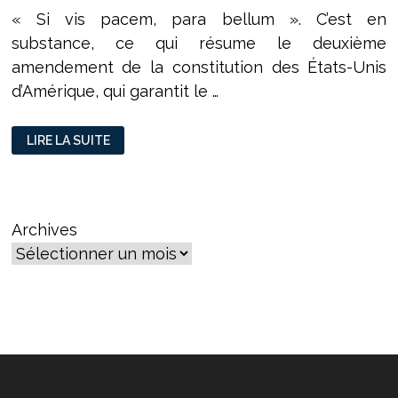
« Si vis pacem, para bellum ». C’est en
substance, ce qui résume le deuxième
amendement de la constitution des États-Unis
d’Amérique, qui garantit le …
SI
LIRE LA SUITE
TU
VEUX
LA
PAIX,
PRÉPARE
LA
GUERRE
Archives
!