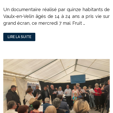
Un documentaire réalisé par quinze habitants de
Vaulx-en-Velin âgés de 14 à 24 ans a pris vie sur
grand écran, ce mercredi 7 mai. Fruit …
LA
LIRE LA SUITE
JEUNESSE
VAUDAISE
A
SOIF
DE
RÉSISTANCE