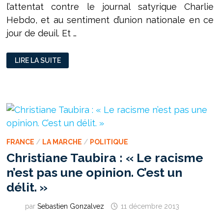
l’attentat contre le journal satyrique Charlie
Hebdo, et au sentiment d’union nationale en ce
jour de deuil. Et …
« CHIALER
LIRE LA SUITE
HEBDO »
FRANCE
/
LA MARCHE
/
POLITIQUE
Christiane Taubira : « Le racisme
n’est pas une opinion. C’est un
délit. »
par
Sebastien Gonzalvez
11 décembre 2013