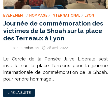
EVÉNEMENT
/
HOMMAGE
/
INTERNATIONAL
/
LYON
Journée de commémoration des
victimes de la Shoah sur la place
des Terreaux à Lyon
par
La rédaction
28 avril 2022
Le Cercle de la Pensée Juive Libérale s’est
installé sur la place Terreaux pour la journée
internationale de commémoration de la Shoah,
pour rendre hommage …
JOURNÉE
LIRE LA SUITE
DE
COMMÉMORATION
DES
VICTIMES
DE