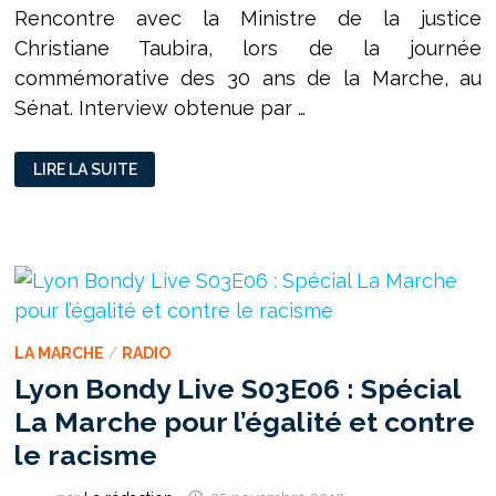
Rencontre avec la Ministre de la justice
Christiane Taubira, lors de la journée
commémorative des 30 ans de la Marche, au
Sénat. Interview obtenue par …
CHRISTIANE
LIRE LA SUITE
TAUBIRA
:
«
LE
RACISME
N’EST
PAS
UNE
OPINION.
C’EST
UN
DÉLIT.
LA MARCHE
/
RADIO
»
Lyon Bondy Live S03E06 : Spécial
La Marche pour l’égalité et contre
le racisme