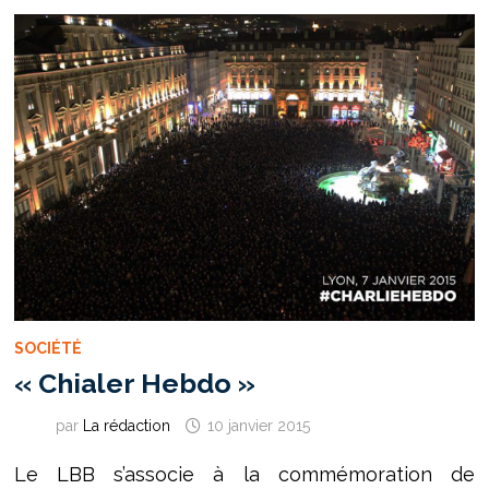
LA
SHOAH
SUR
LA
PLACE
DES
TERREAUX
À
LYON
SOCIÉTÉ
« Chialer Hebdo »
par
La rédaction
10 janvier 2015
Le LBB s’associe à la commémoration de