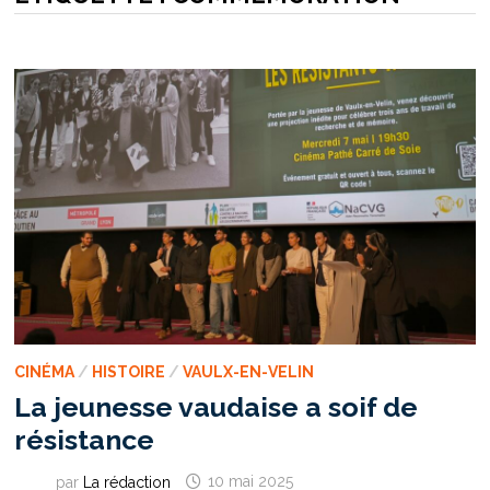
CINÉMA
/
HISTOIRE
/
VAULX-EN-VELIN
La jeunesse vaudaise a soif de
résistance
par
La rédaction
10 mai 2025