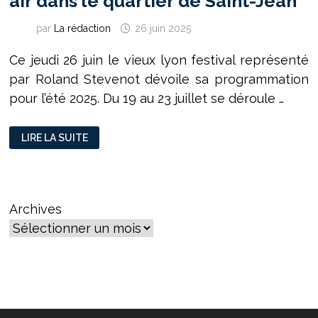
air dans le quartier de Saint-Jean
par
La rédaction
26 juin 2025
Ce jeudi 26 juin le vieux lyon festival représenté
par Roland Stevenot dévoile sa programmation
pour l’été 2025. Du 19 au 23 juillet se déroule …
CET
LIRE LA SUITE
ÉTÉ,
LE
CINÉMA
S’INVITE
EN
PLEIN
AIR
Archives
DANS
LE
QUARTIER
DE
SAINT-
JEAN