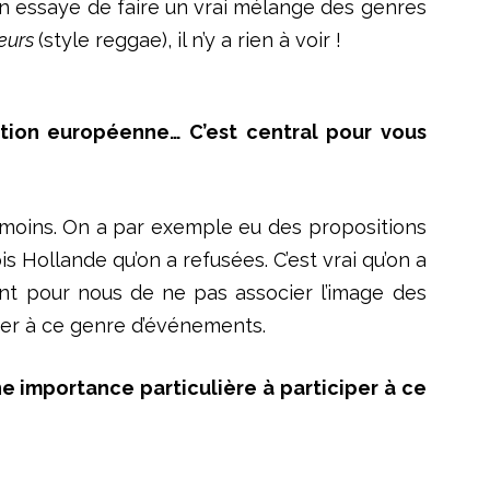
 on essaye de faire un vrai mélange des genres
teurs
(style reggae), il n’y a rien à voir !
ution européenne… C’est central pour vous
peu moins. On a par exemple eu des propositions
s Hollande qu’on a refusées. C’est vrai qu’on a
ant pour nous de ne pas associer l’image des
iper à ce genre d’événements.
une importance particulière à participer à ce