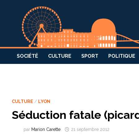
SOCIÉTÉ
CULTURE
SPORT
POLITIQUE
CULTURE
/
LYON
Séduction fatale (picar
par
Marion Carette
21 septembre 2012