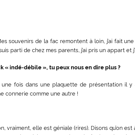
es souvenirs de la fac remontent à loin, j’ai fait u
is parti de chez mes parents, j’ai pris un appart et j’a
« indé-débile », tu peux nous en dire plus ?
is une fois dans une plaquette de présentation il 
une connerie comme une autre !
n, vraiment, elle est géniale (rires). Disons qu’on e