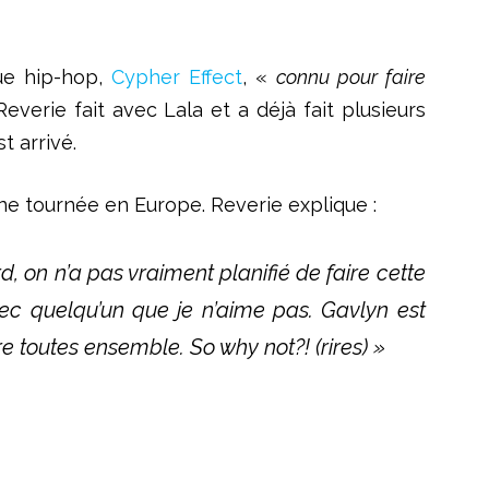
ue hip-hop,
Cypher Effect
, «
connu pour faire
Reverie fait avec
Lala
e
t
a déjà
fait plusieurs
st
arrivé.
 une tournée en Europe. Reverie expliqu
e :
d, on n’a pas vraiment planifié de faire cette
c quelqu’un que je n’aime pas. Gavlyn est
e toutes ensemble. So why not?! (rires) »