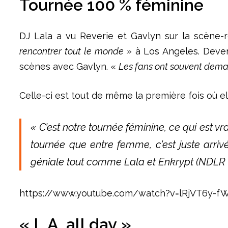
Tournée 100 % féminin
e
DJ Lala a vu Reverie et Gavlyn sur la scène
rencontrer
tout le monde
»
à Los Angeles.
D
eve
scènes avec Gavlyn.
«
Les
f
a
ns
ont souvent deman
Celle-ci est tout de même la première
fois
où
el
« C’est notre tournée féminine, ce qui est vr
tournée que
entre femme
, c’est juste arr
géniale tout comme Lala et Enkrypt (NDLR : 
https://www.youtube.com/watch?v=lRjVT6y-f
« L.A. all day »