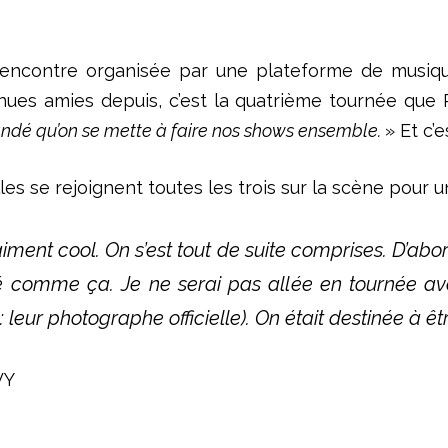
-rencontre organisée par une plateforme de musiq
nues amies
d
epuis, c’est la quatrième tournée que 
dé qu’on se mette à faire nos shows ensemble.
» Et
c’e
les se rejoignent toutes les trois sur la scène pour
aiment cool. On s’est tout de suite comprises. D’abor
ivé comme ça. Je ne serai pas all
é
e
en tournée ave
leur photographe officielle).
On était destiné
e
à êtr
WY