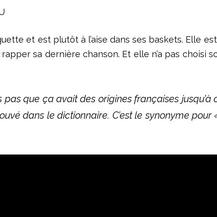
-U
squette et
est
plutôt à l’aise dans ses
baskets
. Elle e
e rapper sa dernière chanson.
Et elle
n’a pas choisi
s
is pas que ça avait des origines françaises jusqu’à c
i trouvé dans le dictionnaire. C’est le synonyme po