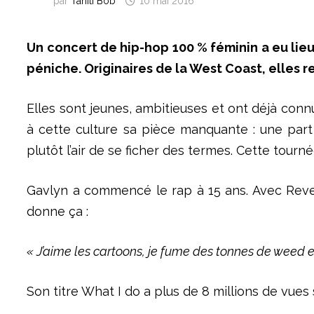
par
Tahiti Bob
10 mai 2016
Un concert d
e
hip-hop 100 % féminin a eu lieu 
péniche. Originaires de la West Coast, elles
Elles sont jeunes, ambitieuses et ont déjà conn
à cette culture sa pièce manquante :
une part
plutôt l’air de se ficher des termes.
Cette tourné
Gavlyn a commencé le rap à 15 ans. Avec Rever
donne ça :
« J’aime les cartoons, je fume des tonnes de weed e
Son titre
What I do
a plus de 8 millions de vues