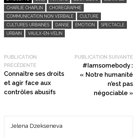
CHARLIE CHAPLIN
CHOREGRAPHIE
COMMUNICATION NON VERBALE
CULTURE
CULTURES URBAINES
DANSE
ÉMOTION
SPECTACLE
URBAIN
VAULX-EN-VELIN
Navigation
P
PUBLICATION
PUBLICATION SUIVANTE
Publication
s
#Iamsomebody :
PRÉCÉDENTE
de
précédente :
Connaître ses droits
« Notre humanité
l’article
et agir face aux
n’est pas
contrôles abusifs
négociable »
Jelena Dzekseneva