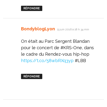
RÉPONDRE
dit :
BondyblogLyon
9 juin 2016 à 18 h 34 min
On était au Parc Sergent Blandan
pour le concert de #KRS-One, dans
le cadre du Rendez-vous hip-hop
https://t.co/58wbRXq3yp
#LBB
RÉPONDRE