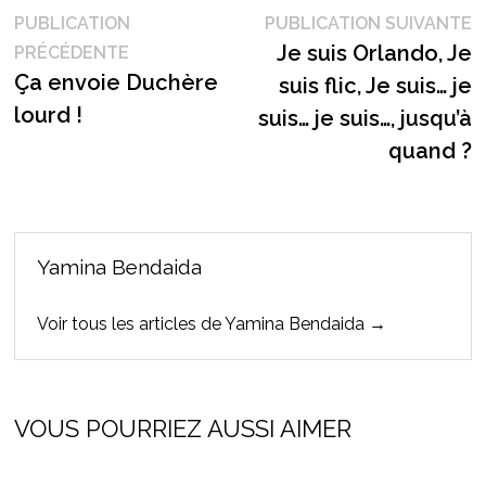
Navigation
P
PUBLICATION
PUBLICATION SUIVANTE
Publication
s
Je suis Orlando, Je
PRÉCÉDENTE
de
précédente :
Ça envoie Duchère
suis flic, Je suis… je
l’article
lourd !
suis… je suis…, jusqu’à
quand ?
Yamina Bendaida
Voir tous les articles de Yamina Bendaida →
VOUS POURRIEZ AUSSI AIMER