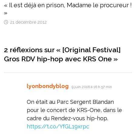
« Il est déjà en prison, Madame le procureur !
»
21 décembre 2012
2 réflexions sur «
[Original Festival]
Gros RDV hip-hop avec KRS One
»
dit :
lyonbondyblog
9 juin 2016 à 16 h 57 min
On était au Parc Sergent Blandan
pour le concert de KRS-One, dans le
cadre du Rendez-vous hip-hop.
https://t.co/YfGL19xrpc