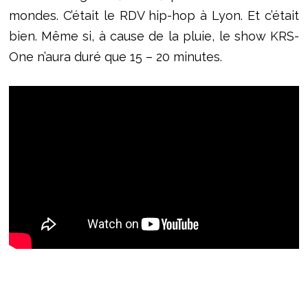
mondes. C’était le RDV hip-hop à Lyon. Et c’était
bien. Même si, à cause de la pluie, le show KRS-
One n’aura duré que 15 – 20 minutes.