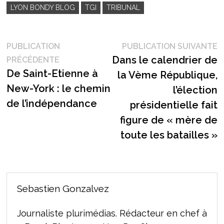
LYON BONDY BLOG
TGI
TRIBUNAL
Navigation
P
PUBLICATION
PUBLICATION SUIVANTE
Publication
s
Dans le calendrier de
PRÉCÉDENTE
de
précédente :
De Saint-Etienne à
la Vème République,
l’article
New-York : le chemin
l’élection
de l’indépendance
présidentielle fait
figure de « mère de
toute les batailles »
Sebastien Gonzalvez
Journaliste plurimédias. Rédacteur en chef à