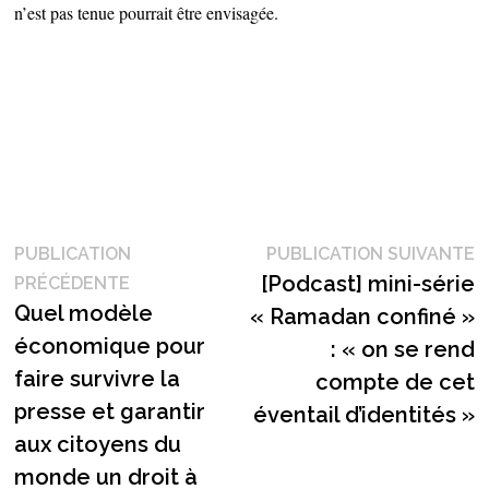
n’est pas tenue pourrait être envisagée.
Navigation
P
PUBLICATION
PUBLICATION SUIVANTE
Publication
s
[Podcast] mini-série
PRÉCÉDENTE
de
précédente :
Quel modèle
« Ramadan confiné »
l’article
économique pour
: « on se rend
faire survivre la
compte de cet
presse et garantir
éventail d’identités »
aux citoyens du
monde un droit à