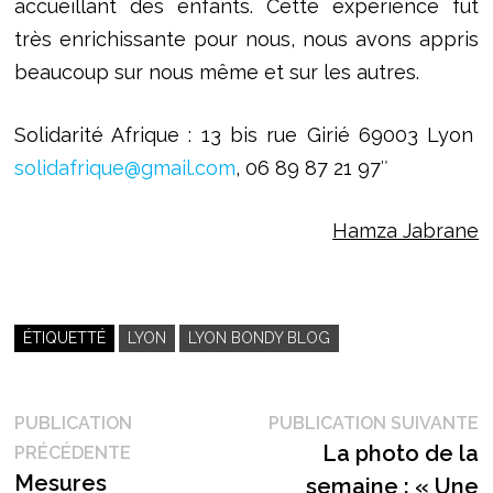
accueillant des enfants. Cette expérience fut
très enrichissante pour nous, nous avons appris
beaucoup sur nous même et sur les autres.
Solidarité Afrique : 13 bis rue Girié 69003 Lyon
solidafrique@gmail.com
, 06 89 87 21 97″
Hamza Jabrane
ÉTIQUETTÉ
LYON
LYON BONDY BLOG
Navigation
P
PUBLICATION
PUBLICATION SUIVANTE
Publication
s
La photo de la
PRÉCÉDENTE
de
précédente :
Mesures
semaine : « Une