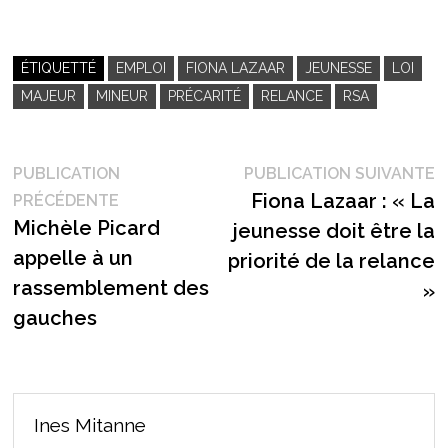
ÉTIQUETTÉ
EMPLOI
FIONA LAZAAR
JEUNESSE
LOI
MAJEUR
MINEUR
PRÉCARITÉ
RELANCE
RSA
Navigation
P
PUBLICATION
PUBLICATION SUIVANTE
Publication
s
Fiona Lazaar : « La
PRÉCÉDENTE
de
précédente :
Michèle Picard
jeunesse doit être la
l’article
appelle à un
priorité de la relance
rassemblement des
»
gauches
Ines Mitanne