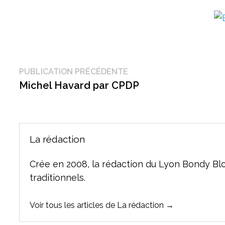
Navigation
Publication
PUBLICATION PRÉCÉDENTE
précédente :
Michel Havard par CPDP
de
l’article
La rédaction
Crée en 2008, la rédaction du Lyon Bondy Bl
traditionnels.
Voir tous les articles de La rédaction →