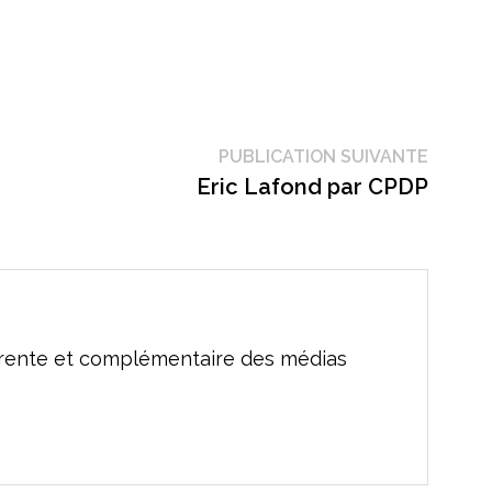
Public
PUBLICATION SUIVANTE
suivant
Eric Lafond par CPDP
férente et complémentaire des médias